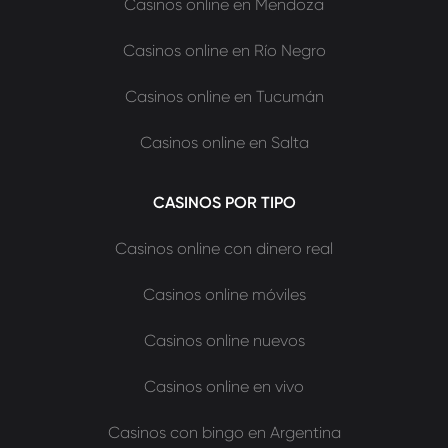
Casinos online en Mendoza
Casinos online en Río Negro
Casinos online en Tucumán
Casinos online en Salta
CASINOS POR TIPO
Casinos online con dinero real
Casinos online móviles
Casinos online nuevos
Casinos online en vivo
Casinos con bingo en Argentina