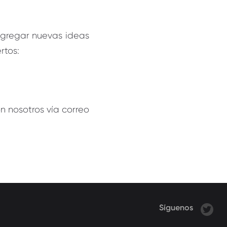
agregar nuevas ideas
rtos:
n nosotros vía correo
Síguenos