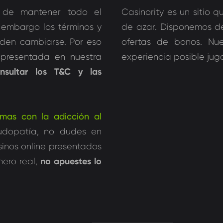
a de mantener todo el
Casinority es un sitio
n embargo los términos y
de azar. Disponemos de
eden cambiarse. Por eso
ofertas de bonos. Nue
 presentada en nuestra
experiencia posible juga
nsultar los T&C y las
emas con la adicción al
udopatía, no dudes en
inos online presentados
no apuestes lo
nero real,