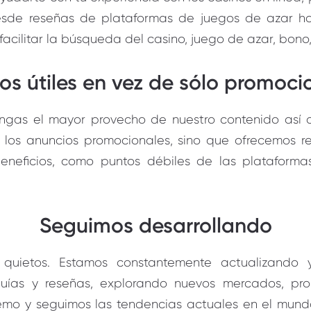
esde reseñas de plataformas de juegos de azar hast
facilitar la búsqueda del casino, juego de azar, bono,
os útiles en vez de sólo promoci
gas el mayor provecho de nuestro contenido así q
 los anuncios promocionales, sino que ofrecemos r
beneficios, como puntos débiles de las plataforma
Seguimos desarrollando
uietos. Estamos constantemente actualizando
uías y reseñas, explorando nuevos mercados, pr
emo y seguimos las tendencias actuales en el mun