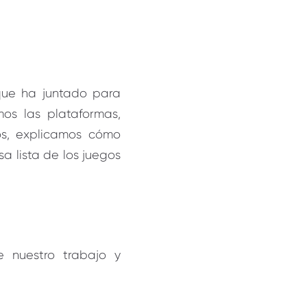
 que ha juntado para
os las plataformas,
os, explicamos cómo
a lista de los juegos
e nuestro trabajo y