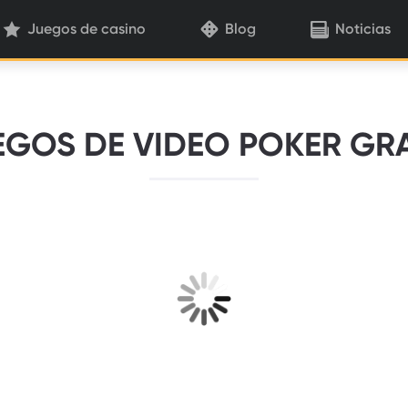
Juegos de casino
Blog
Noticias
EGOS DE VIDEO POKER GRA