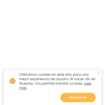
Utilizamos cookies en este sitio para una
mejor experiencia de usuario. Al hacer clic en
Aceptar, nos permite instalar cookies.
Leer
más
De acuerdo