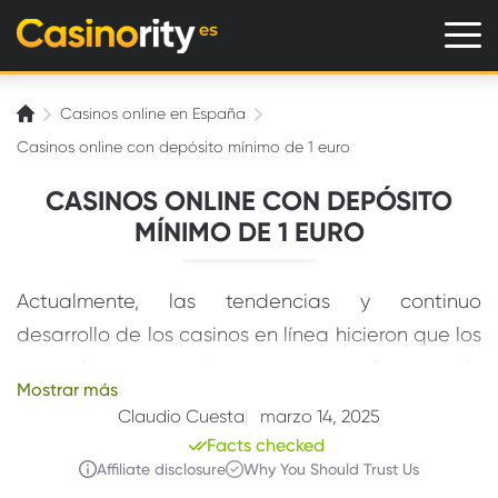
Casinos online en España
Casinos online con depósito mínimo de 1 euro
CASINOS ONLINE CON DEPÓSITO
MÍNIMO DE 1 EURO
Actualmente, las tendencias y continuo
desarrollo de los casinos en línea hicieron que los
operadores encontraran nuevas formas de
Mostrar más
atraer apostadores dispuestos a jugar con
Claudio Cuesta
marzo 14, 2025
dinero real en sus sitios. Una de estas novedades
Facts checked
son los casinos online con depósito mínimo bajo
Affiliate disclosure
Why You Should Trust Us