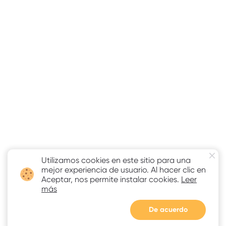
Utilizamos cookies en este sitio para una
mejor experiencia de usuario. Al hacer clic en
Aceptar, nos permite instalar cookies.
Leer
más
De acuerdo