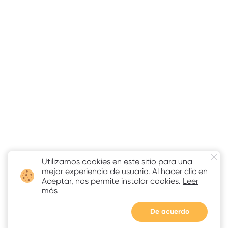
Utilizamos cookies en este sitio para una
mejor experiencia de usuario. Al hacer clic en
Aceptar, nos permite instalar cookies.
Leer
más
De acuerdo