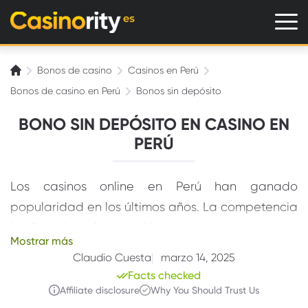
Bonos de casino
Сasinos en Perú
Bonos de casino en Perú
Bonos sin depósito
BONO SIN DEPÓSITO EN CASINO EN
PERÚ
Los casinos online en Perú han ganado
popularidad en los últimos años. La competencia
ha llevado a la creación de atractivas mejores
Mostrar más
ofertas de bonos, siendo el bono sin depósito en
Claudio Cuesta
marzo 14, 2025
casino uno de los más buscados por los usuarios
Facts checked
peruanos. Este bono permite disfrutar de juegos
Affiliate disclosure
Why You Should Trust Us