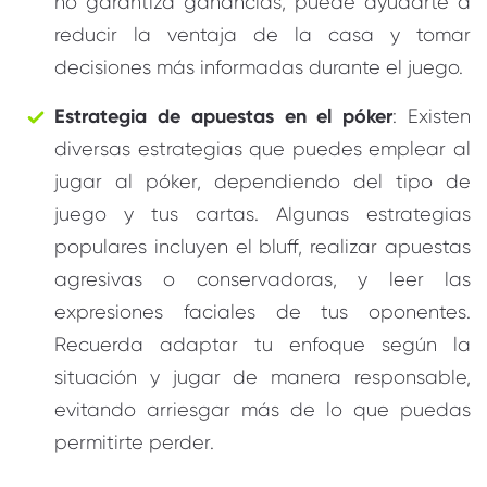
no garantiza ganancias, puede ayudarte a
reducir la ventaja de la casa y tomar
decisiones más informadas durante el juego.
Estrategia de apuestas en el póker
: Existen
diversas estrategias que puedes emplear al
jugar al póker, dependiendo del tipo de
juego y tus cartas. Algunas estrategias
populares incluyen el bluff, realizar apuestas
agresivas o conservadoras, y leer las
expresiones faciales de tus oponentes.
Recuerda adaptar tu enfoque según la
situación y jugar de manera responsable,
evitando arriesgar más de lo que puedas
permitirte perder.