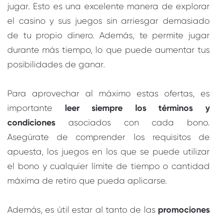
jugar. Esto es una excelente manera de explorar
el casino y sus juegos sin arriesgar demasiado
de tu propio dinero. Además, te permite jugar
durante más tiempo, lo que puede aumentar tus
posibilidades de ganar.
Para aprovechar al máximo estas ofertas, es
leer siempre los términos y
importante
condiciones
asociados con cada bono.
Asegúrate de comprender los requisitos de
apuesta, los juegos en los que se puede utilizar
el bono y cualquier límite de tiempo o cantidad
máxima de retiro que pueda aplicarse.
promociones
Además, es útil estar al tanto de las