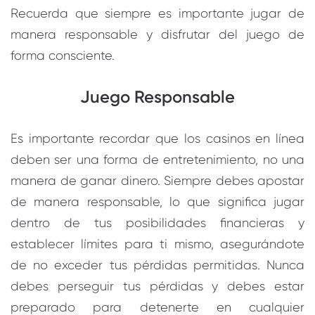
Recuerda que siempre es importante jugar de
manera responsable y disfrutar del juego de
forma consciente.
Juego Responsable
Es importante recordar que los casinos en línea
deben ser una forma de entretenimiento, no una
manera de ganar dinero. Siempre debes apostar
de manera responsable, lo que significa jugar
dentro de tus posibilidades financieras y
establecer límites para ti mismo, asegurándote
de no exceder tus pérdidas permitidas. Nunca
debes perseguir tus pérdidas y debes estar
preparado para detenerte en cualquier