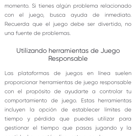
momento. Si tienes algún problema relacionado
con el juego, busca ayuda de inmediato.
Recuerda que el juego debe ser divertido, no
una fuente de problemas.
Utilizando herramientas de Juego
Responsable
Las plataformas de juegos en línea suelen
proporcionar herramientas de juego responsable
con el propósito de ayudarte a controlar tu
comportamiento de juego. Estas herramientas
incluyen la opción de establecer límites de
tiempo y pérdida que puedes utilizar para
gestionar el tiempo que pasas jugando y la