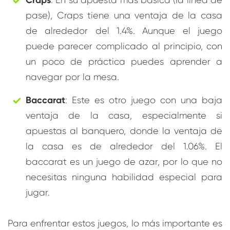
pase), Craps tiene una ventaja de la casa
de alrededor del 1.4%. Aunque el juego
puede parecer complicado al principio, con
un poco de práctica puedes aprender a
navegar por la mesa.
Baccarat
: Este es otro juego con una baja
ventaja de la casa, especialmente si
apuestas al banquero, donde la ventaja de
la casa es de alrededor del 1.06%. El
baccarat es un juego de azar, por lo que no
necesitas ninguna habilidad especial para
jugar.
Para enfrentar estos juegos, lo más importante es