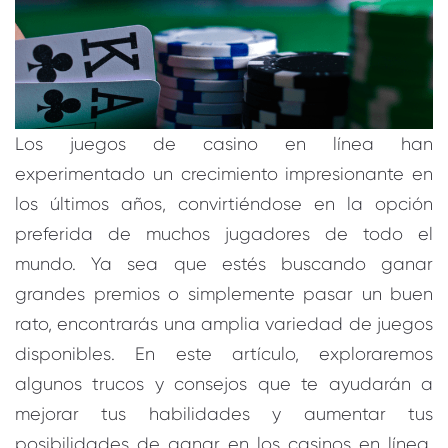
Los juegos de casino en línea han
experimentado un crecimiento impresionante en
los últimos años, convirtiéndose en la opción
preferida de muchos jugadores de todo el
mundo. Ya sea que estés buscando ganar
grandes premios o simplemente pasar un buen
rato, encontrarás una amplia variedad de juegos
disponibles. En este artículo, exploraremos
algunos trucos y consejos que te ayudarán a
mejorar tus habilidades y aumentar tus
posibilidades de ganar en los casinos en línea.