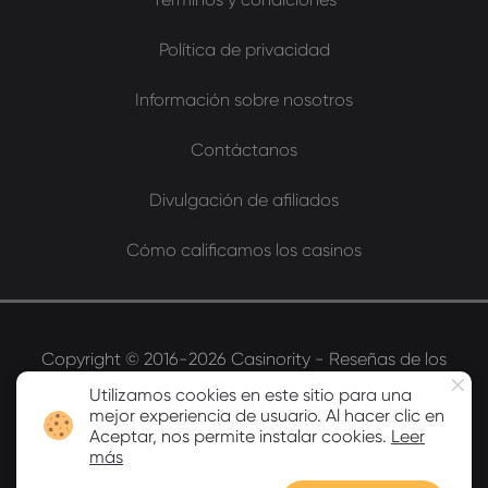
Política de privacidad
Información sobre nosotros
Contáctanos
Divulgación de afiliados
Cómo calificamos los casinos
Copyright © 2016-2026 Casinority - Reseñas de los
mejores casinos en línea | Todos los derechos reservados.
Utilizamos cookies en este sitio para una
mejor experiencia de usuario. Al hacer clic en
Aceptar, nos permite instalar cookies.
Leer
Casinority
más
verificado por