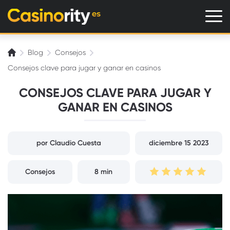
Blog
Consejos
Consejos clave para jugar y ganar en casinos
CONSEJOS CLAVE PARA JUGAR Y
GANAR EN CASINOS
por Claudio Cuesta
diciembre 15 2023
Consejos
8 min