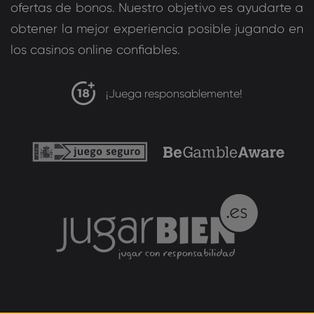
ofertas de bonos. Nuestro objetivo es ayudarte a
obtener la mejor experiencia posible jugando en
los casinos online confiables.
¡Juega responsablemente!