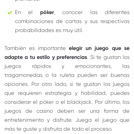
póker
En el
, conocer las diferentes
combinaciones de cartas y sus respectivas
probabilidades es muy útil.
elegir un juego que se
También es importante
adapte a tu estilo y preferencias
. Si te gustan los
juegos rápidos y emocionantes, las
tragamonedas o la ruleta pueden ser buenas
opciones. Por otro lado, si te gustan los juegos
que requieren estrategia y habilidad, puedes
considerar el póker o el blackjack. Por último, los
juegos de casino deben ser una forma de
entretenimiento y disfrute. Juega el juego que
más te guste y disfruta de todo el proceso.