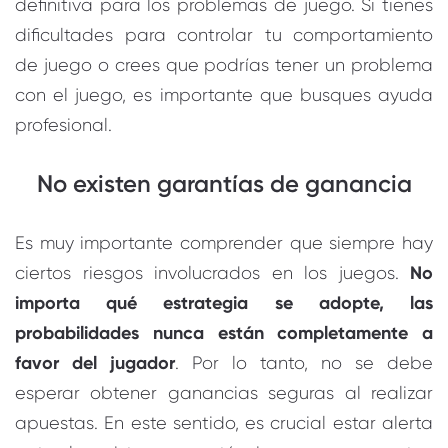
definitiva para los problemas de juego. Si tienes
dificultades para controlar tu comportamiento
de juego o crees que podrías tener un problema
con el juego, es importante que busques ayuda
profesional.
No existen garantías de ganancia
Es muy importante comprender que siempre hay
No
ciertos riesgos involucrados en los juegos.
importa qué estrategia se adopte, las
probabilidades nunca están completamente a
favor del jugador
. Por lo tanto, no se debe
esperar obtener ganancias seguras al realizar
apuestas. En este sentido, es crucial estar alerta