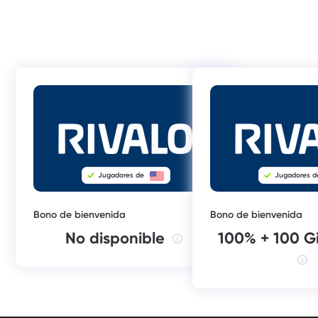
Jugadores de
Jugadores 
Bono de bienvenida
Bono de bienvenida
No disponible
100% + 100 Gi