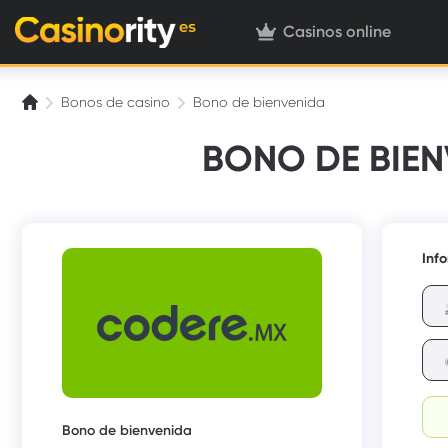
Casinos online
Bonos de casino
Bono de bienvenida
BONO DE BIEN
Inf
Bono de bienvenida