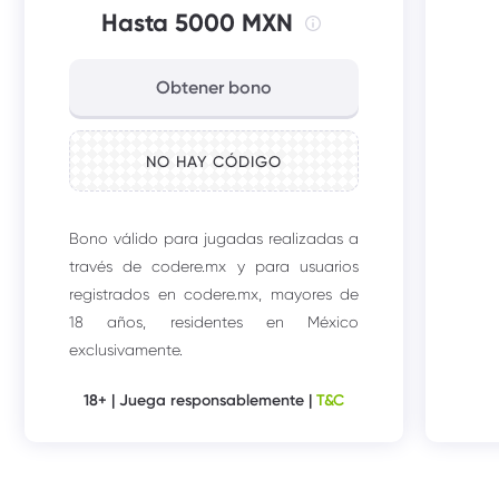
Hasta 5000 MXN
Obtener bono
Bono válido para jugadas realizadas a
través de codere.mx y para usuarios
registrados en codere.mx, mayores de
18 años, residentes en México
exclusivamente.
18+ | Juega responsablemente |
T&C