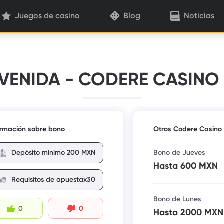
Juegos de casino
Blog
Noticias
VENIDA - CODERE CASIN
ormación sobre bono
Otros Codere Casino
Depósito mínimo
200 MXN
Bono de Jueves
Hasta 600 MXN
Requisitos de apuesta
x30
Bono de Lunes
0
0
Hasta 2000 MXN