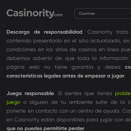
Countries
Descargo de responsabilidad
: Casinority trat
contenido presentado en el sitio actualizado, si
condiciones en los sitios de casinos en línea pu
debemos advertir de que toda la información
co
página web no tiene garantía y debes
características legales antes de empezar a jugar
.
Juega responsable
probl
. Si sientes que tienes
juego
o alguien de tu ambiente sufre de la l
ponerte en contacto con un centro de ayuda. Cas
en Casinority están disponibles para jugar con di
que no puedes permitirte perder
.