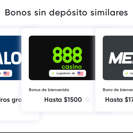
Bonos sin depósito similares
de
Jugadores de
J
Bonus de bienvenida
Bono de bienve
ros gratis
Hasta $1500
Hasta $1