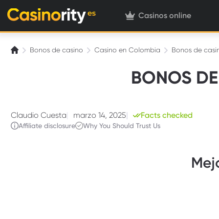
Casinos online
Bonos de casino
Casino en Colombia
Bonos de casi
BONOS DE
Claudio Cuesta
marzo 14, 2025
Facts checked
Affiliate disclosure
Why You Should Trust Us
Según
divulgación de afiliados de Casinority
, te informamos qu
Accurate and Up-to-Date Bonus
Continu
evaluación honesta de los casinos, según todas las caracterí
Information
Informa
Mej