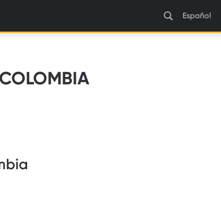
Español
 COLOMBIA
r un porcentaje de comisiones. No obstante, te garantizamos la
us
Over 10 Years of Expertise
ority
. Juega responsablemente sólo en casinos licenciados.
mbia