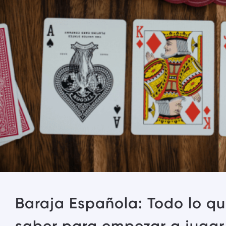
Baraja Española: Todo lo qu