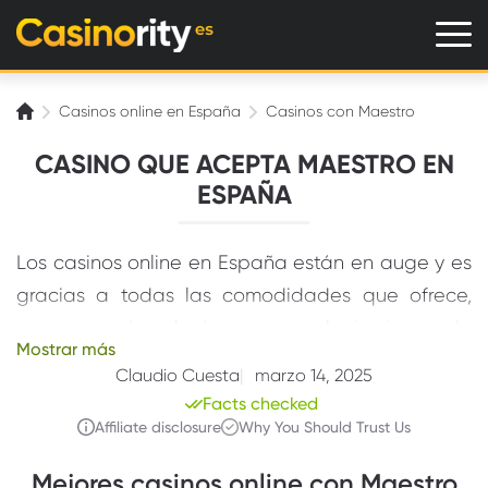
Casinos online en España
Casinos con Maestro
CASINO QUE ACEPTA MAESTRO EN
ESPAÑA
Los casinos online en España están en auge y es
gracias a todas las comodidades que ofrece,
como por ejemplo, jugar en cualquier juego de
Mostrar más
azar y pagar desde el móvi con la tarjeta
Claudio Cuesta
marzo 14, 2025
Maestro en un casino, sin tener que moverse del
Facts checked
sillón. Estos casinos están preparados con todas
Affiliate disclosure
Why You Should Trust Us
las soluciones digitales y financieras para que los
Según
divulgación de afiliados de Casinority
, te informamos
Mejores casinos online con Maestro