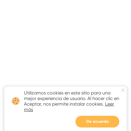
Utilizamos cookies en este sitio para una
mejor experiencia de usuario. Al hacer clic en
Aceptar, nos permite instalar cookies.
Leer
más
De acuerdo