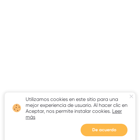
Utilizamos cookies en este sitio para una
mejor experiencia de usuario. Al hacer clic en
Aceptar, nos permite instalar cookies.
Leer
más
De acuerdo