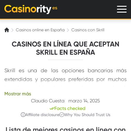
Casinos online en España
Casinos con Skrill
CASINOS EN LÍNEA QUE ACEPTAN
SKRILL EN ESPAÑA
Skrill es una de las opciones bancarias más
extendidas y populares preferidas por muchos
jugadores y sitios de juegos de azar por igual,
Mostrar más
debido a las ventajas que brinda a ambas
Claudio Cuesta
marzo 14, 2025
partes. Si te resulta difícil elegir la opción
Facts checked
casino
bancaria, o si eres nuevo en los juegos de
Affiliate disclosure
Why You Should Trust Us
con dinero real
, no te preocupes. Puedes confiar
Según
divulgación de afiliados de Casinority
, te informamos
Lista de mejores casinos en línea con