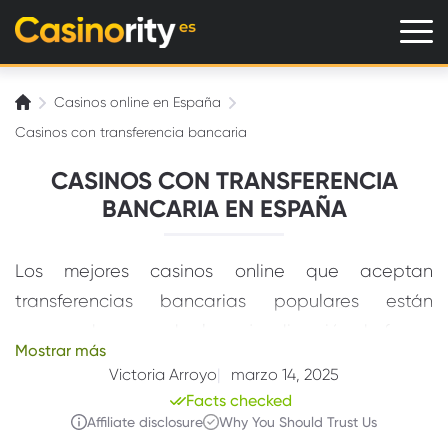
Casinos online en España
Casinos con transferencia bancaria
CASINOS CON TRANSFERENCIA
BANCARIA EN ESPAÑA
Los mejores casinos online que aceptan
transferencias bancarias populares están
preparados para dar la mejor diversión de forma
Mostrar más
segura a los jugadores. Sus plataformas virtuales
Victoria Arroyo
marzo 14, 2025
están dotados de la mejor tecnología avanzada
Facts checked
para que sus usuarios puedan financiarse una
Affiliate disclosure
Why You Should Trust Us