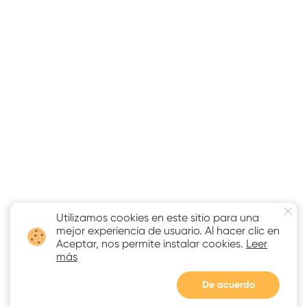
Utilizamos cookies en este sitio para una
mejor experiencia de usuario. Al hacer clic en
Aceptar, nos permite instalar cookies.
Leer
más
De acuerdo