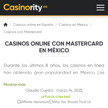
Casinos online en España
Casinos en México
Casinos con Mastercard
CASINOS ONLINE CON MASTERCARD
EN MÉXICO
Durante los últimos 8 años, los casinos en línea
han obtenido gran popularidad en México. Las
razones de esta tendencia, además del avance
Mostrar más
en la experiencia móvil, fueron las opciones de
Claudio Cuesta
marzo 14, 2025
pago fiables y el gobierno mexicano los que han
Facts checked
hecho los casinos un entretenimiento seguro.
Affiliate disclosure
Why You Should Trust Us