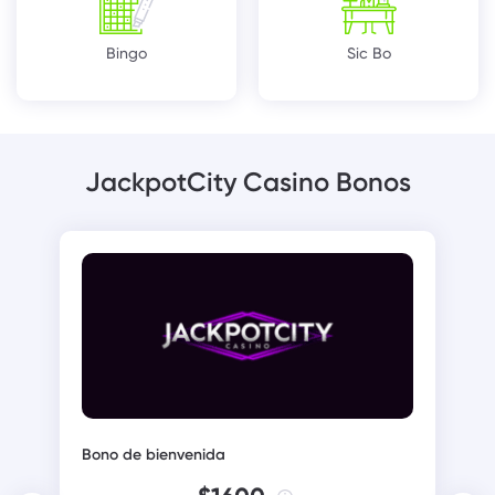
Bingo
Sic Bo
JackpotCity Casino Bonos
Bono de bienvenida