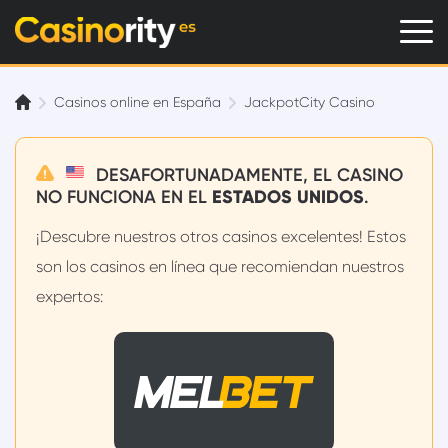
Casinos online en España
JackpotCity Casino
DESAFORTUNADAMENTE, EL CASINO
NO FUNCIONA EN EL
ESTADOS UNIDOS
.
¡Descubre nuestros otros casinos excelentes! Estos
son los casinos en línea que recomiendan nuestros
expertos: