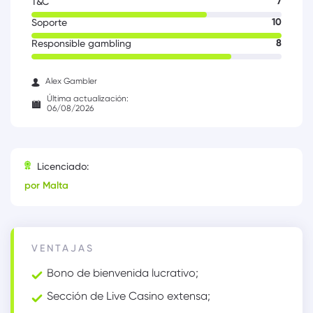
7
T&C
10
Soporte
8
Responsible gambling
Alex Gambler
Última actualización:
06/08/2026
Licenciado:
por Malta
VENTAJAS
Bono de bienvenida lucrativo;
Sección de Live Casino extensa;