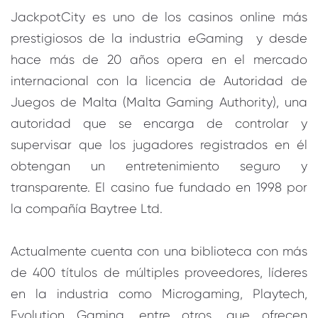
Bonos de JackpotCity Casino
JackpotCity es uno de los casinos online más
prestigiosos de la industria eGaming y desde
Bono de bienvenida
hace más de 20 años opera en el mercado
Métodos de pago y retiro de Jackpotcity
internacional con la licencia de Autoridad de
Juegos de JackpotCity Casino
Juegos de Malta (Malta Gaming Authority), una
autoridad que se encarga de controlar y
JackpotCity casino en vivo
supervisar que los jugadores registrados en él
¿JackpotCity es confiable?
obtengan un entretenimiento seguro y
Reputación de JackpotCity Casino
transparente. El casino fue fundado en 1998 por
la compañía Baytree Ltd.
Veredicto
Preguntas Frecuentes
Actualmente cuenta con una biblioteca con más
de 400 títulos de múltiples proveedores, líderes
en la industria como Microgaming, Playtech,
Evolution Gaming, entre otros, que ofrecen