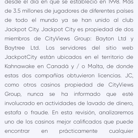
desde el día en que se estableció en 1998. Más
de 3.5 millones de jugadores de diferentes países
de todo el mundo ya se han unido al club
Jackpot City. Jackpot City es propiedad de dos
miembros de CityViews Group: Bayton Ltd y
Baytree Ltd. Los servidores del sitio web
JackpotCity están ubicados en el territorio de
Kahnawake en Canadá y / o Malta, de donde
estas dos compañías obtuvieron licencias. JC,
como otros casinos propiedad de CityViews
Group, nunca se ha informado que esté
involucrado en actividades de lavado de dinero,
estafa o fraude. En esta revisión, analizaremos
uno de los casinos mejor calificados que puede
encontrar en prácticamente cualquier