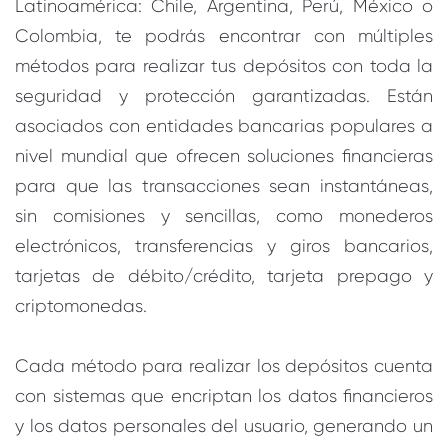
Latinoamérica: Chile, Argentina, Perú, México o
Colombia, te podrás encontrar con múltiples
métodos para realizar tus depósitos con toda la
seguridad y protección garantizadas. Están
asociados con entidades bancarias populares a
nivel mundial que ofrecen soluciones financieras
para que las transacciones sean instantáneas,
sin comisiones y sencillas, como monederos
electrónicos, transferencias y giros bancarios,
tarjetas de débito/crédito, tarjeta prepago y
criptomonedas.
Cada método para realizar los depósitos cuenta
con sistemas que encriptan los datos financieros
y los datos personales del usuario, generando un