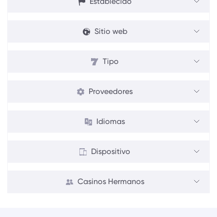
Establecido
1998
Sitio web
https://www.jackpotcitycasino.com/espanol/
Tipo
Dinero real
Proveedores
Móviles
Netent
Idiomas
Depósito mínimo
Evolution
Chino
Ezugi
En vivo
Dispositivo
Sueco
Microgaming
Griego
Juego instantáneo
Androide
Búlgaro
Casinos Hermanos
iPhone
Pago rápido
Letón
Mac
Croata
Best Payout
Spin casino
Maltés