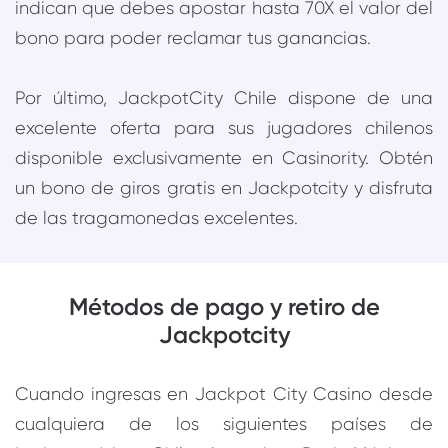
indican que debes apostar hasta 70X el valor del
bono para poder reclamar tus ganancias.
Por último, JackpotCity Chile dispone de una
excelente oferta para sus jugadores chilenos
disponible exclusivamente en Casinority. Obtén
un bono de giros gratis en Jackpotcity y disfruta
de las tragamonedas excelentes.
Métodos de pago y retiro de
Jackpotcity
Cuando ingresas en Jackpot City Casino desde
cualquiera de los siguientes países de