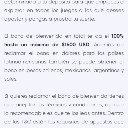
determinada a tu depósito para que empieces a
explorar en todos los juegos a los que desees
apostar y pongas a prueba tu suerte.
100%
El bono de bienvenida en total te da el
hasta un máximo de $1600 USD
. Además de
reclamar el bono en dólares para los países
latinoamericanos también se puede obtener el
bono en pesos chilenos, mexicanos, argentinos y
soles.
Si quieres reclamar el bono de bienvenida tienes
que aceptar los términos y condiciones, aunque
lo recomendable es que te los leas antes. Dentro
de los T&C están los requisitos de apuestas que