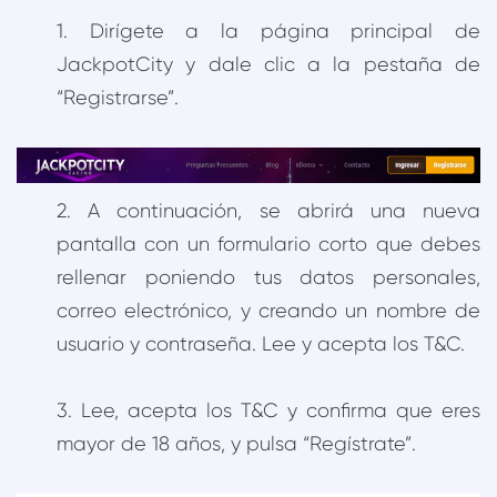
1. Dirígete a la página principal de
JackpotCity y dale clic a la pestaña de
“Registrarse”.
2. A continuación, se abrirá una nueva
pantalla con un formulario corto que debes
rellenar poniendo tus datos personales,
correo electrónico, y creando un nombre de
usuario y contraseña. Lee y acepta los T&C.
3. Lee, acepta los T&C y confirma que eres
mayor de 18 años, y pulsa “Regístrate”.