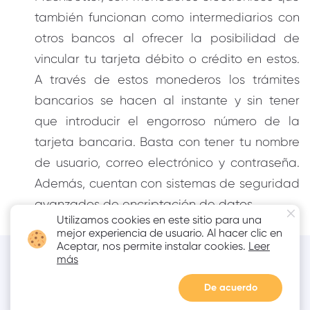
también funcionan como intermediarios con
otros bancos al ofrecer la posibilidad de
vincular tu tarjeta débito o crédito en estos.
A través de estos monederos los trámites
bancarios se hacen al instante y sin tener
que introducir el engorroso número de la
tarjeta bancaria. Basta con tener tu nombre
de usuario, correo electrónico y contraseña.
Además, cuentan con sistemas de seguridad
avanzados de encriptación de datos.
Utilizamos cookies en este sitio para una
mejor experiencia de usuario. Al hacer clic en
Aceptar, nos permite instalar cookies.
Leer
más
Juegos de JackpotCity Casino
De acuerdo
Jackpot City es un casino al que no le falta de