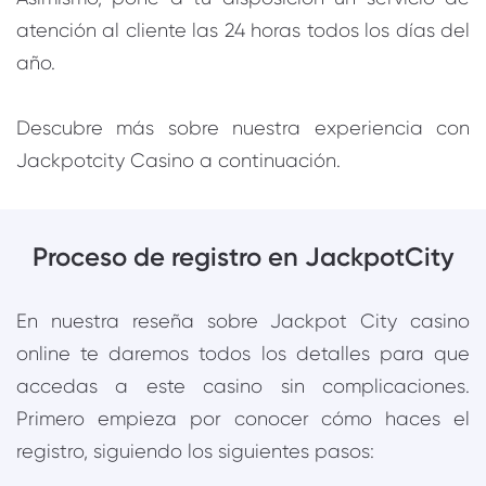
atención al cliente las 24 horas todos los días del
año.
Descubre más sobre nuestra experiencia con
Jackpotcity Casino a continuación.
Proceso de registro en JackpotCity
En nuestra reseña sobre Jackpot City casino
online te daremos todos los detalles para que
accedas a este casino sin complicaciones.
Primero empieza por conocer cómo haces el
registro, siguiendo los siguientes pasos: