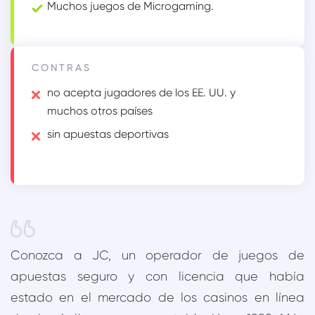
Muchos juegos de Microgaming.
CONTRAS
no acepta jugadores de los EE. UU. y
muchos otros países
sin apuestas deportivas
Conozca a JC, un operador de juegos de
apuestas seguro y con licencia que había
estado en el mercado de los casinos en línea