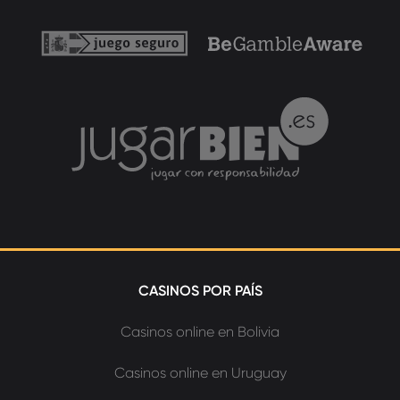
CASINOS POR PAÍS
Casinos online en Bolivia
Casinos online en Uruguay