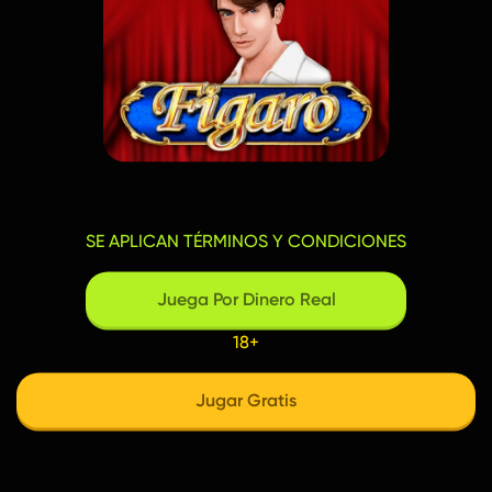
SE APLICAN TÉRMINOS Y CONDICIONES
Juega Por Dinero Real
18+
Jugar Gratis