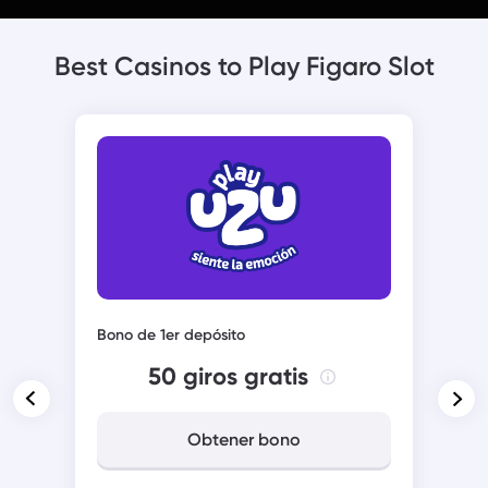
Best Casinos to Play Figaro Slot
Bono de 1er depósito
50 giros gratis
Obtener bono