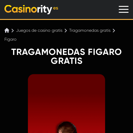
Juegos de casino gratis
Tragamonedas gratis
Figaro
TRAGAMONEDAS FIGARO
GRATIS