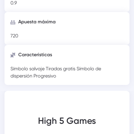
0.9
Apuesta máxima
720
Caracteristicas
Símbolo salvaje
Tiradas gratis
Símbolo de
dispersión
Progresivo
High 5 Games