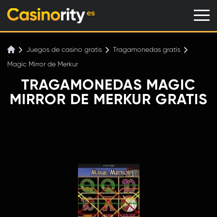
Juegos de casino gratis
Tragamonedas gratis
Magic Mirror de Merkur
TRAGAMONEDAS MAGIC
MIRROR DE MERKUR GRATIS