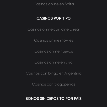
Casinos online en Salta
CASINOS POR TIPO
Casinos online con dinero real
Casinos online móviles
Casinos online nuevos
Casinos online en vivo
Casinos con bingo en Argentina
Casinos con tragaperras
BONOS SIN DEPÓSITO POR PAÍS