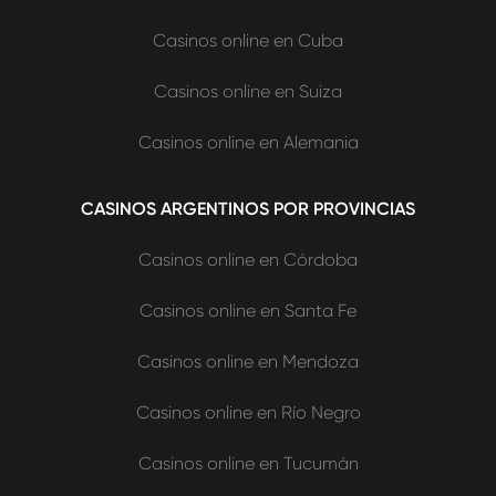
Casinos online en Cuba
Casinos online en Suiza
Casinos online en Alemania
CASINOS ARGENTINOS POR PROVINCIAS
Casinos online en Córdoba
Casinos online en Santa Fe
Casinos online en Mendoza
Casinos online en Río Negro
Casinos online en Tucumán