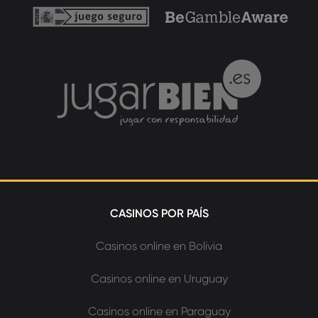
CASINOS POR PAÍS
Casinos online en Bolivia
Casinos online en Uruguay
Casinos online en Paraguay