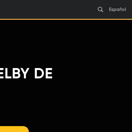
Español
LBY DE