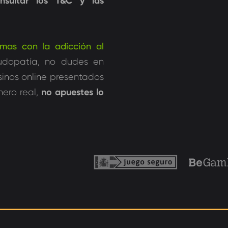
nsultar los T&C y las
emas con la adicción al
udopatía, no dudes en
inos online presentados
no apuestes lo
nero real,