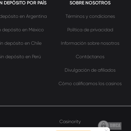
N DEPÓSITO POR PAÍS
SOBRE NOSOTROS
 depósito en Argentina
Términos y condiciones
n depósito en México
Política de privacidad
in depósito en Chile
Información sobre nosotros
in depósito en Perú
Contáctanos
Divulgación de afiliados
Cómo calificamos los casinos
Casinority
verificado por