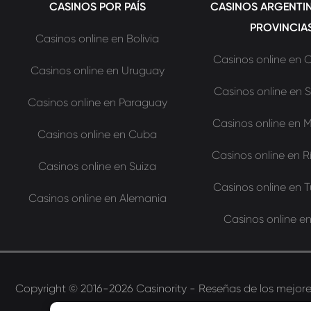
CASINOS POR PAÍS
CASINOS ARGENTI
PROVINCIA
Casinos online en Bolivia
Casinos online en
Casinos online en Uruguay
Casinos online en 
Casinos online en Paraguay
Casinos online en
Casinos online en Cuba
Casinos online en R
Casinos online en Suiza
Casinos online en
Casinos online en Alemania
Casinos online en
Copyright © 2016-2026 Casinority - Reseñas de los mejores