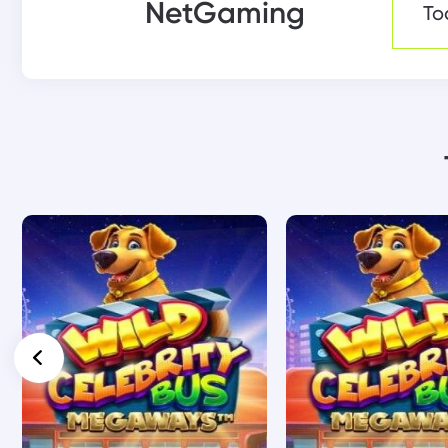
NetGaming
To