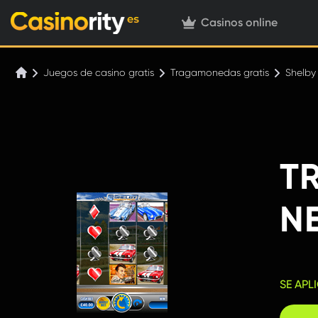
Casinos online
Juegos de casino gratis
Tragamonedas gratis
Shelby
T
N
SE APL