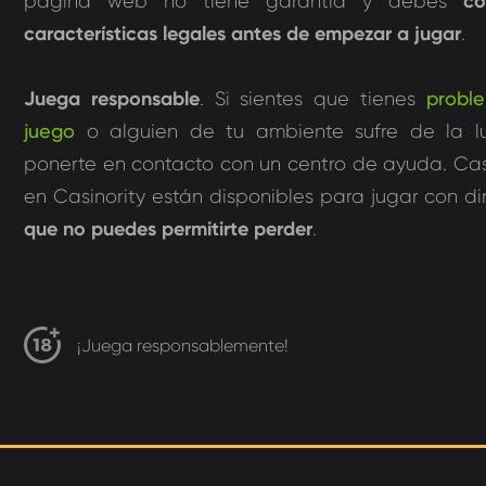
co
página web no tiene garantía y debes
características legales antes de empezar a jugar
.
Juega responsable
probl
. Si sientes que tienes
juego
o alguien de tu ambiente sufre de la l
ponerte en contacto con un centro de ayuda. Cas
en Casinority están disponibles para jugar con di
que no puedes permitirte perder
.
¡Juega responsablemente!