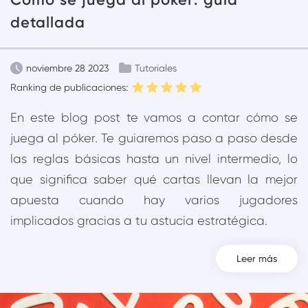
detallada
noviembre 28 2023
Tutoriales
Ranking de publicaciones:
En este blog post te vamos a contar cómo se
juega al póker. Te guiaremos paso a paso desde
las reglas básicas hasta un nivel intermedio, lo
que significa saber qué cartas llevan la mejor
apuesta cuando hay varios jugadores
implicados gracias a tu astucia estratégica.
Leer más