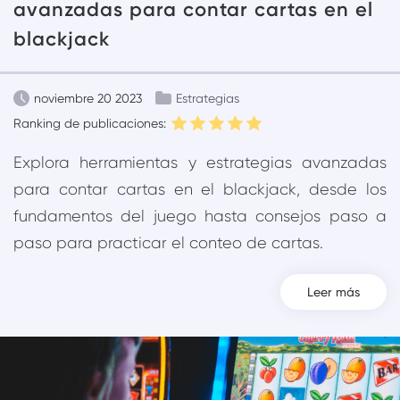
avanzadas para contar cartas en el
blackjack
noviembre 20 2023
Estrategias
Ranking de publicaciones:
Explora herramientas y estrategias avanzadas
para contar cartas en el blackjack, desde los
fundamentos del juego hasta consejos paso a
paso para practicar el conteo de cartas.
Leer más