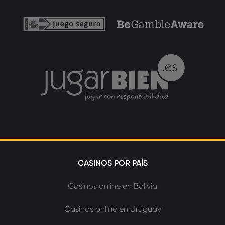
CASINOS POR PAÍS
Casinos online en Bolivia
Casinos online en Uruguay