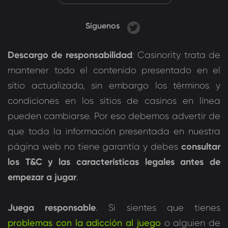
Síguenos
Descargo de responsabilidad
: Casinority trata de
mantener todo el contenido presentado en el
sitio actualizado, sin embargo los términos y
condiciones en los sitios de casinos en línea
pueden cambiarse. Por eso debemos advertir de
que toda la información presentada en nuestra
consultar
página web no tiene garantía y debes
los T&C y las características legales antes de
empezar a jugar
.
Juega responsable
. Si sientes que tienes
problemas con la adicción al juego
o alguien de