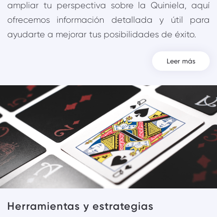
ampliar tu perspectiva sobre la Quiniela, aquí
ofrecemos información detallada y útil para
ayudarte a mejorar tus posibilidades de éxito.
Leer más
Herramientas y estrategias