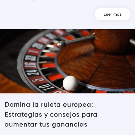
Leer más
Domina la ruleta europea:
Estrategias y consejos para
aumentar tus ganancias