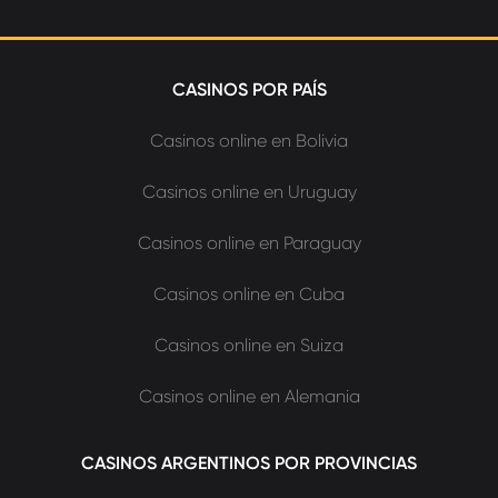
CASINOS POR PAÍS
Casinos online en Bolivia
Casinos online en Uruguay
Casinos online en Paraguay
Casinos online en Cuba
Casinos online en Suiza
Casinos online en Alemania
CASINOS ARGENTINOS POR PROVINCIAS