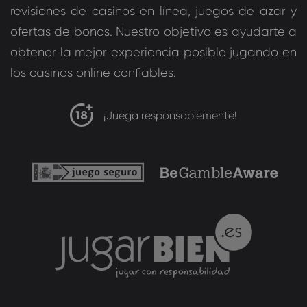
revisiones de casinos en línea, juegos de azar y
ofertas de bonos. Nuestro objetivo es ayudarte a
obtener la mejor experiencia posible jugando en
los casinos online confiables.
¡Juega responsablemente!