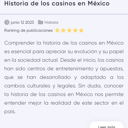
Historia de los casinos en México
junio 12 2023
Historia
Ranking de publicaciones:
Comprender la historia de los casinos en México
es esencial para apreciar su evolución y su papel
en la sociedad actual. Desde el inicio, los casinos
han sido centros de entretenimiento y apuestas,
que se han desarrollado y adaptado a los
cambios culturales y legales. Sin duda, conocer
la historia de los casinos en México nos permite
entender mejor la realidad de este sector en el
país.
Leer más