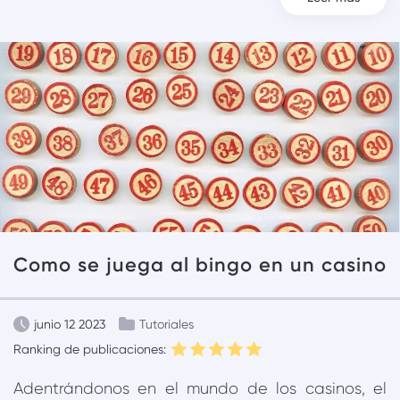
Сomo se juega al bingo en un casino
junio 12 2023
Tutoriales
Ranking de publicaciones:
Adentrándonos en el mundo de los casinos, el