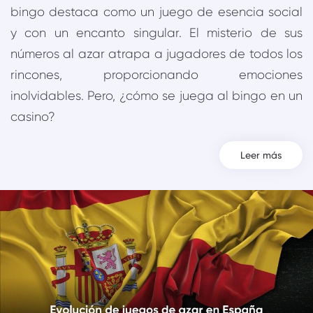
bingo destaca como un juego de esencia social
y con un encanto singular. El misterio de sus
números al azar atrapa a jugadores de todos los
rincones, proporcionando emociones
inolvidables. Pero, ¿cómo se juega al bingo en un
casino?
Leer más