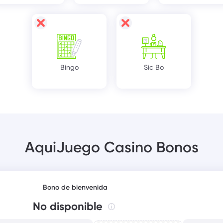
Bingo
Sic Bo
AquiJuego Casino Bonos
Bono de bienvenida
No disponible