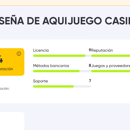
SEÑA DE AQUIJUEGO CAS
9
Licencia
Reputación
4
here
Read
sinos.
8
Métodos bancarios
Juegos y proveedor
utación
7
Soporte
a
ación: