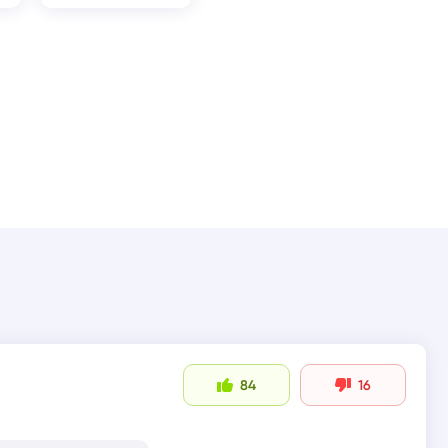
84
16