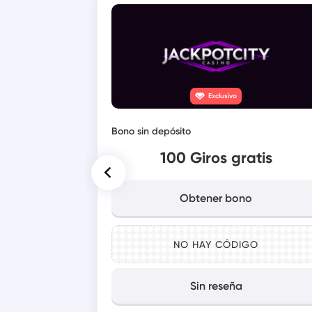
Exclusivo
Bono sin depósito
is
100 Giros gratis
Obtener bono
Sin reseña