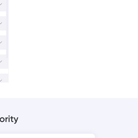
ority