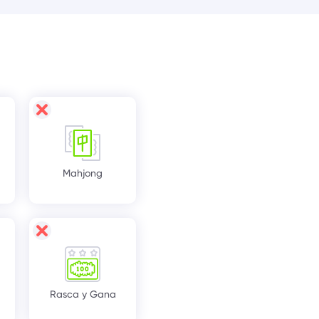
Mahjong
Rasca y Gana