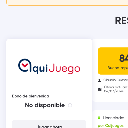
RE
8
how we rate
online ca
Buena rep
Claudio Cuest
Última actualiz
04/03/2024
Bono de bienvenida
No disponible
Licenciado:
por Coljuegos
Jugar ahora