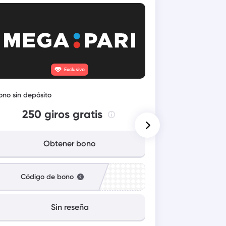
Exclusivo
ono sin depósito
Bono sin depós
250 giros gratis
10
Obtener bono
Código de bono
Sin reseña