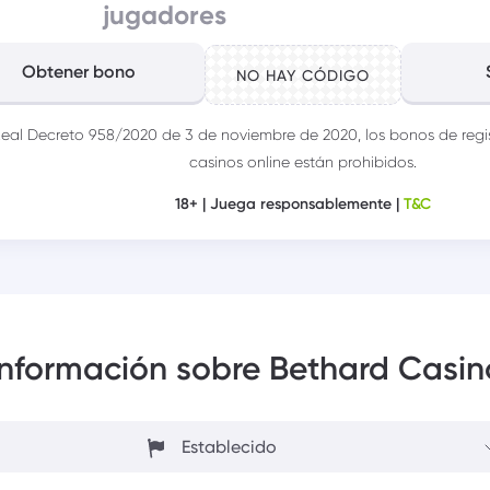
jugadores
Obtener bono
eal Decreto 958/2020 de 3 de noviembre de 2020, los bonos de regis
casinos online están prohibidos.
18+ | Juega responsablemente |
T&C
Información sobre Bethard Casin
Establecido
2019