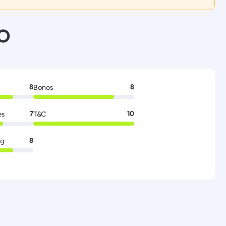
NO
8
8
Bonos
7
10
es
T&C
8
ng