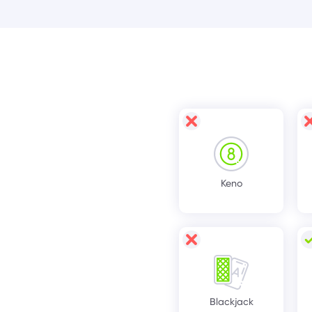
Keno
Blackjack