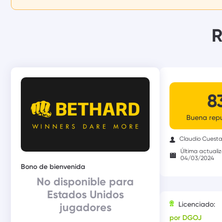
R
8
how we rate
online ca
Buena rep
Claudio Cuest
Última actualiz
04/03/2024
Bono de bienvenida
No disponible para
Estados Unidos
Licenciado:
jugadores
por DGOJ