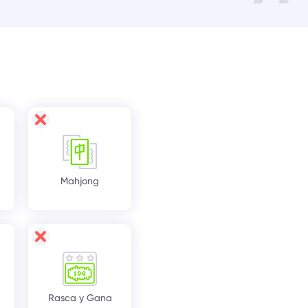
Mahjong
Rasca y Gana