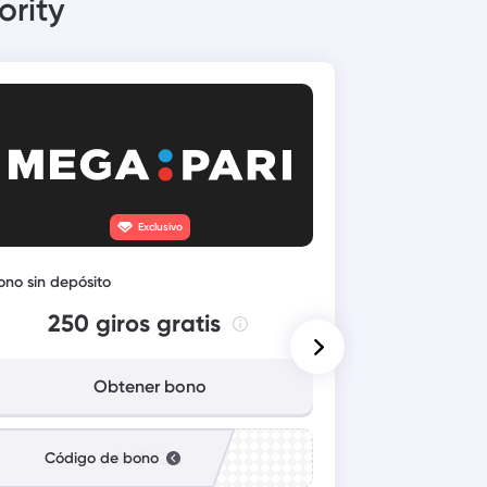
ority
Exclusivo
ono sin depósito
Bono sin depós
250 giros gratis
10
Obtener bono
Código de bono