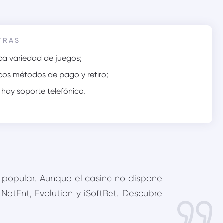
TRAS
ca variedad de juegos;
cos métodos de pago y retiro;
 hay soporte telefónico.
 popular. Aunque el casino no dispone
NetEnt, Evolution y iSoftBet. Descubre