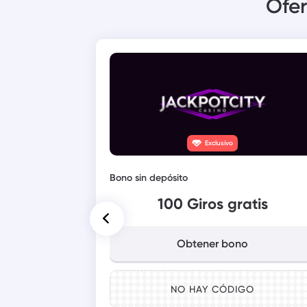
Ofer
Beth
Exclusivo
Bono sin depósito
is
100 Giros gratis
Obtener bono