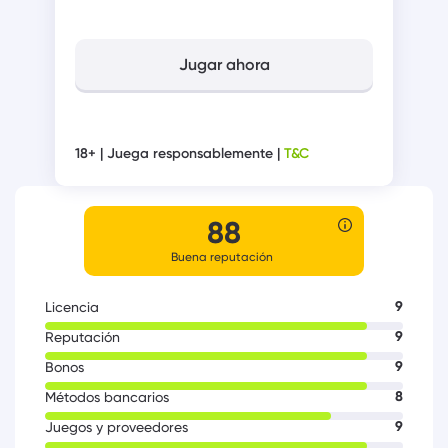
Jugar ahora
18+ | Juega responsablemente |
T&C
88
how we rate online casinos.
here
Read
Buena reputación
9
Licencia
9
Reputación
9
Bonos
8
Métodos bancarios
9
Juegos y proveedores