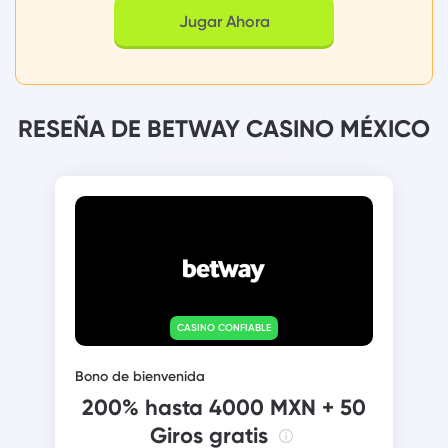
Jugar Ahora
RESEÑA DE BETWAY CASINO MÉXICO
CASINO CONFIABLE
Bono de bienvenida
200% hasta 4000 MXN + 50
Giros gratis