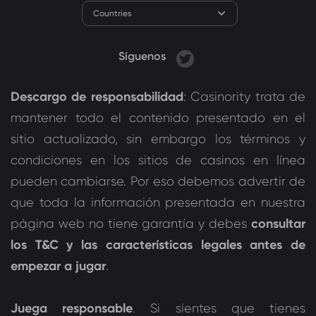
Countries
Síguenos
Descargo de responsabilidad
: Casinority trata de
mantener todo el contenido presentado en el
sitio actualizado, sin embargo los términos y
condiciones en los sitios de casinos en línea
pueden cambiarse. Por eso debemos advertir de
que toda la información presentada en nuestra
consultar
página web no tiene garantía y debes
los T&C y las características legales antes de
empezar a jugar
.
Juega responsable
. Si sientes que tienes