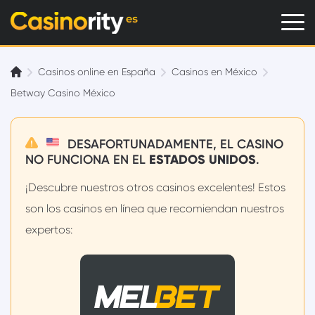
Casinos online en España
Casinos en México
Betway Casino México
DESAFORTUNADAMENTE, EL CASINO
NO FUNCIONA EN EL
ESTADOS UNIDOS
.
¡Descubre nuestros otros casinos excelentes! Estos
son los casinos en línea que recomiendan nuestros
expertos: