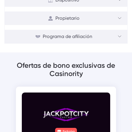
Evolution
Zitro Games
Androide
Authentic Gaming
Propietario
iPhone
Mac
Microgaming
Betway Limited
iPad
Programa de afiliación
Betway Partners
Ofertas de bono exclusivas de
Casinority
Exclusivo