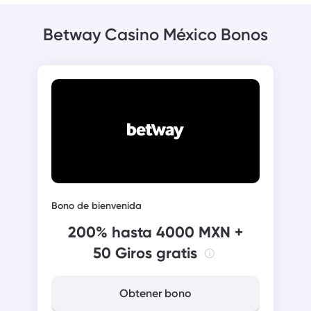
Betway Casino México Bonos
Bono de bienvenida
200% hasta 4000 MXN +
50 Giros gratis
Obtener bono