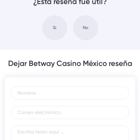
¿Esta reseña fue útil?
Si
No
Dejar Betway Casino México reseña