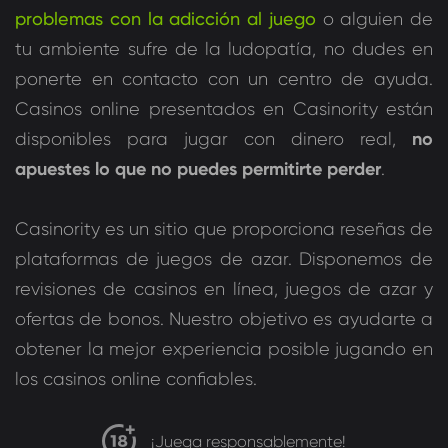
problemas con la adicción al juego
o alguien de
tu ambiente sufre de la ludopatía, no dudes en
ponerte en contacto con un centro de ayuda.
Casinos online presentados en Casinority están
no
disponibles para jugar con dinero real,
apuestes lo que no puedes permitirte perder
.
Casinority es un sitio que proporciona reseñas de
plataformas de juegos de azar. Disponemos de
revisiones de casinos en línea, juegos de azar y
ofertas de bonos. Nuestro objetivo es ayudarte a
obtener la mejor experiencia posible jugando en
los casinos online confiables.
¡Juega responsablemente!