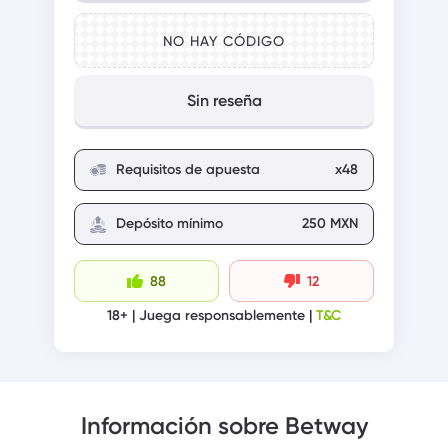
Sin reseña
Requisitos de apuesta
x48
Depósito mínimo
250 MXN
88
12
18+ | Juega responsablemente |
T&C
Información sobre Betway