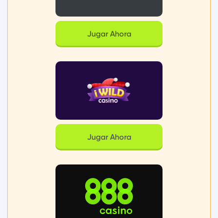
Jugar Ahora
Jugar Ahora