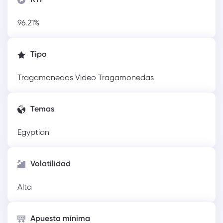
96.21%
Tipo
Tragamonedas
Video Tragamonedas
Temas
Egyptian
Volatilidad
Alta
Apuesta mínima