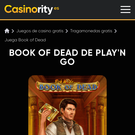
Juegos de casino gratis
Tragamonedas gratis
Juega Book of Dead
BOOK OF DEAD DE PLAY'N
GO