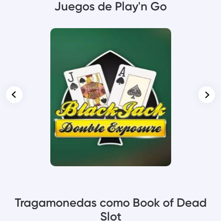
Juegos de Play'n Go
Tragamonedas como Book of Dead
Slot