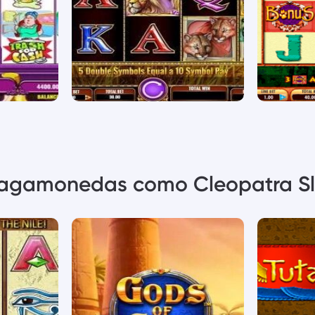
ragamonedas como Cleopatra Sl