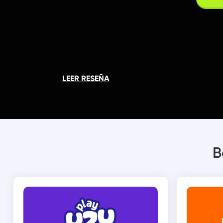
LEER RESEÑA
B