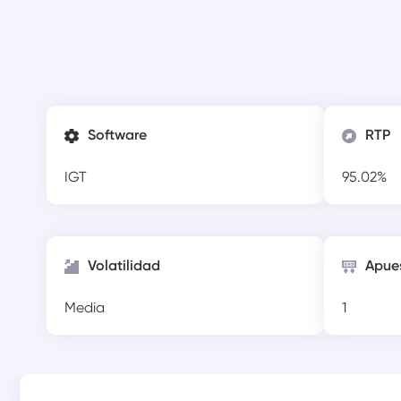
Software
RTP
IGT
95.02%
Volatilidad
Apue
Media
1