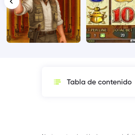
Tabla de contenido
Introducción
¿Cómo jugar a Cleopatra d
Principales símbolos y lo 