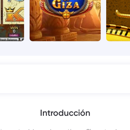
e IGT?
Introducción
que representan: