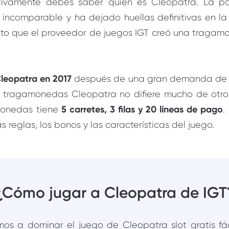
tivamente debes saber quién es Cleopatra. La p
ncomparable y ha dejado huellas definitivas en la h
a tragamonedas Cleopatra
nto que el proveedor de juegos IGT creó una tragam
Cleopatra en 2017
después de una gran demanda de la
a tragamonedas Cleopatra no difiere mucho de otro
5 carretes, 3 filas y 20 líneas de pago
amonedas tiene
.
 reglas, los bonos y las características del juego.
¿Cómo jugar a Cleopatra de IGT
mos a dominar el juego de Cleopatra slot gratis f