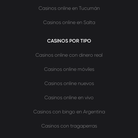
Casinos online en Tucumán
Casinos online en Salta
CASINOS POR TIPO
Casinos online con dinero real
Casinos online móviles
Casinos online nuevos
Casinos online en vivo
Casinos con bingo en Argentina
Casinos con tragaperras