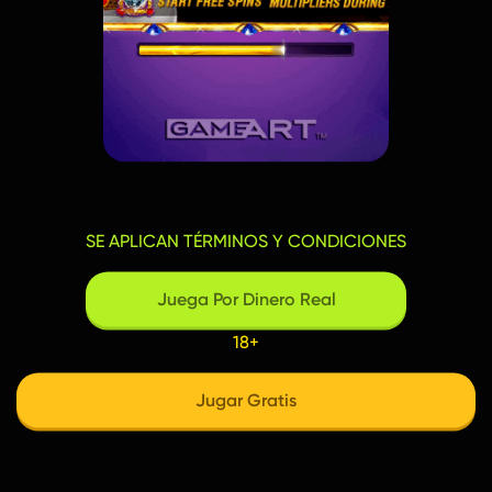
SE APLICAN TÉRMINOS Y CONDICIONES
Juega Por Dinero Real
18+
Jugar Gratis