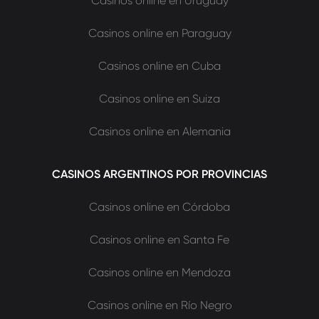
Casinos online en Uruguay
Casinos online en Paraguay
Casinos online en Cuba
Casinos online en Suiza
Casinos online en Alemania
CASINOS ARGENTINOS POR PROVINCIAS
Casinos online en Córdoba
Casinos online en Santa Fe
Casinos online en Mendoza
Casinos online en Río Negro