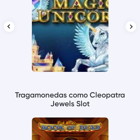
Tragamonedas como Cleopatra
Jewels Slot