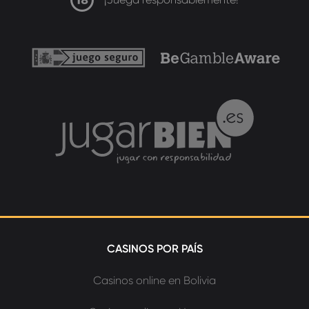
CASINOS POR PAÍS
Casinos online en Bolivia