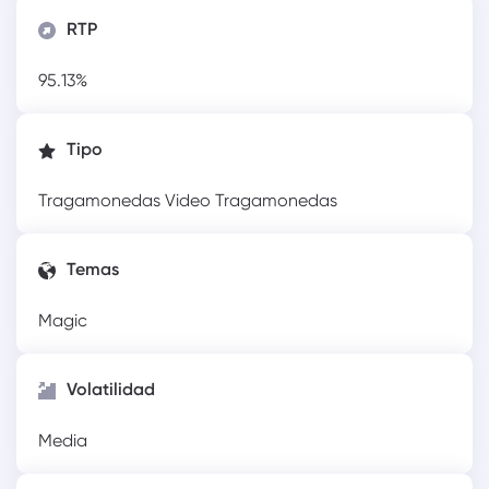
RTP
95.13%
Tipo
Tragamonedas
Video Tragamonedas
Temas
Magic
Volatilidad
Media