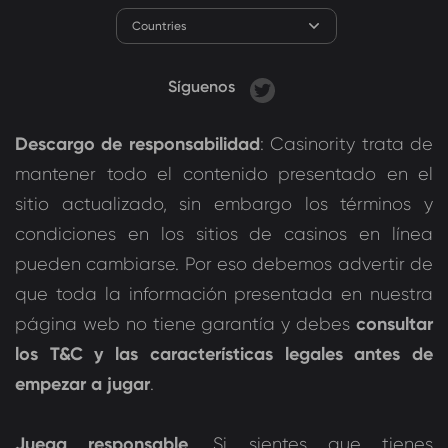
Countries
Síguenos
Descargo de responsabilidad
: Casinority trata de
mantener todo el contenido presentado en el
sitio actualizado, sin embargo los términos y
condiciones en los sitios de casinos en línea
pueden cambiarse. Por eso debemos advertir de
que toda la información presentada en nuestra
consultar
página web no tiene garantía y debes
los T&C y las características legales antes de
empezar a jugar
.
Juega responsable
. Si sientes que tienes