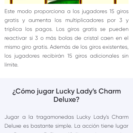
Este modo proporciona a los jugadores 15 giros
gratis y aumenta los multiplicadores por 3 y
triplica los pagos. Los giros gratis se pueden
reactivar si 3 o más bolas de cristal caen en el
mismo giro gratis. Además de los giros existentes,
los jugadores recibirán 15 giros adicionales sin
límite.
¿Cómo jugar Lucky Lady’s Charm
Deluxe?
Jugar a la tragamonedas Lucky Lady's Charm
Deluxe es bastante simple. La acción tiene lugar