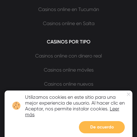
Casinos online en Tucumán
Casinos online en Salta
CASINOS POR TIPO
Casinos online con dinero real
Casinos online móviles
Casinos online nuevos
Utilizamos cookies en este sitio para una
Casinos online en vivo
mejor experiencia de usuario. Al hacer clic en
Aceptar, nos permite instalar cookies.
Leer
Casinos con bingo en Argentina
más
Casinos con tragaperras
De acuerdo