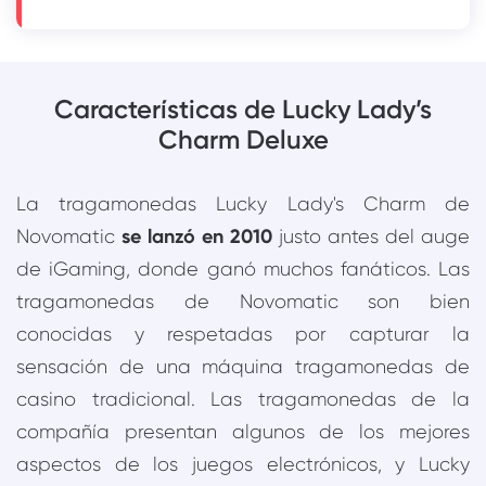
Características de Lucky Lady’s
Charm Deluxe
La tragamonedas Lucky Lady's Charm de
se lanzó en 2010
Novomatic
justo antes del auge
de iGaming, donde ganó muchos fanáticos. Las
tragamonedas de Novomatic son bien
conocidas y respetadas por capturar la
sensación de una máquina tragamonedas de
casino tradicional. Las tragamonedas de la
compañía presentan algunos de los mejores
aspectos de los juegos electrónicos, y Lucky