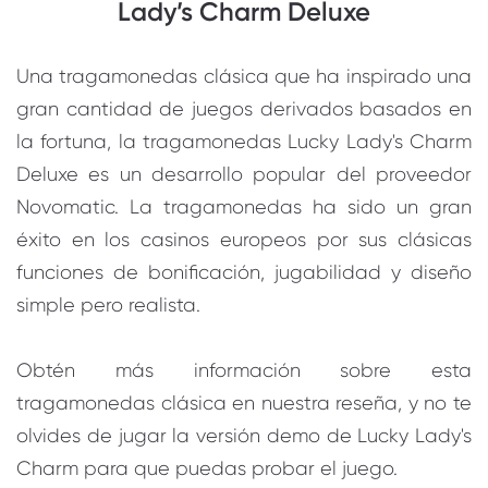
Lady’s Charm Deluxe
Características de Lucky Lady’s Charm Deluxe
Tema y Gráficos
Una tragamonedas clásica que ha inspirado una
Símbolos
gran cantidad de juegos derivados basados en
la fortuna, la tragamonedas Lucky Lady's Charm
Funciones de Lucky Lady’s Charm Deluxe
Deluxe es un desarrollo popular del proveedor
Función de multiplicador
Novomatic. La tragamonedas ha sido un gran
Giros gratis
éxito en los casinos europeos por sus clásicas
funciones de bonificación, jugabilidad y diseño
¿Cómo jugar Lucky Lady’s Charm Deluxe?
simple pero realista.
¿Cómo ganar en Lucky Lady’s Charm Deluxe?
Juegos parecidos a Lucky Lady’s Charm Deluxe
Obtén más información sobre esta
tragamonedas clásica en nuestra reseña, y no te
Book of Ra
olvides de jugar la versión demo de Lucky Lady's
Lord of the Ocean
Charm para que puedas probar el juego.