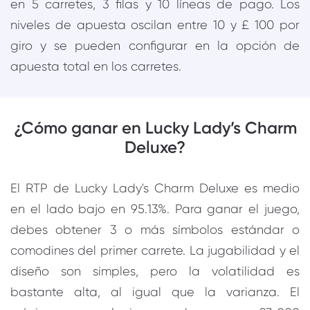
en 5 carretes, 3 filas y 10 líneas de pago. Los
niveles de apuesta oscilan entre 10 y £ 100 por
giro y se pueden configurar en la opción de
apuesta total en los carretes.
¿Cómo ganar en Lucky Lady’s Charm
Deluxe?
El RTP de Lucky Lady's Charm Deluxe es medio
en el lado bajo en 95.13%. Para ganar el juego,
debes obtener 3 o más símbolos estándar o
comodines del primer carrete. La jugabilidad y el
diseño son simples, pero la volatilidad es
bastante alta, al igual que la varianza. El