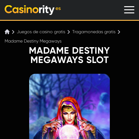
Juegos de casino gratis
Tragamonedas gratis
Madame Destiny Megaways
MADAME DESTINY
MEGAWAYS SLOT