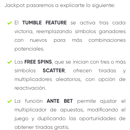
Jackpot pasaremos a explicarte lo siguiente:
TUMBLE FEATURE
El
se activa tras cada
victoria, reemplazando símbolos ganadores
con nuevos para más combinaciones
potenciales.
FREE SPINS
Las
, que se inician con tres o más
SCATTER
símbolos
, ofrecen tiradas y
multiplicadores aleatorios, con opción de
reactivación.
ANTE BET
La función
permite ajustar el
multiplicador de apuestas, modificando el
juego y duplicando las oportunidades de
obtener tiradas gratis.