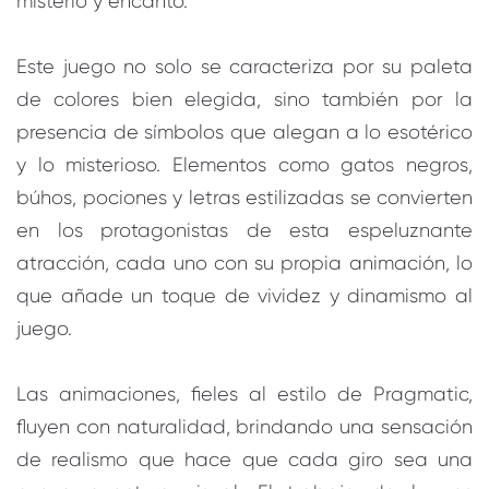
misterio y encanto.
Este juego no solo se caracteriza por su paleta
de colores bien elegida, sino también por la
presencia de símbolos que alegan a lo esotérico
y lo misterioso. Elementos como gatos negros,
búhos, pociones y letras estilizadas se convierten
en los protagonistas de esta espeluznante
atracción, cada uno con su propia animación, lo
que añade un toque de vividez y dinamismo al
juego.
Las animaciones, fieles al estilo de Pragmatic,
fluyen con naturalidad, brindando una sensación
de realismo que hace que cada giro sea una