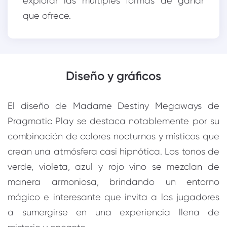
explorar las múltiples formas de ganar
que ofrece.
Diseño y gráficos
El diseño de Madame Destiny Megaways de
Pragmatic Play se destaca notablemente por su
combinación de colores nocturnos y místicos que
crean una atmósfera casi hipnótica. Los tonos de
verde, violeta, azul y rojo vino se mezclan de
manera armoniosa, brindando un entorno
mágico e interesante que invita a los jugadores
a sumergirse en una experiencia llena de