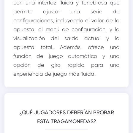
con una interfaz fluida y tenebrosa que
permite ajustar una serie de
configuraciones, incluyendo el valor de la
apuesta, el menú de configuración, y la
visualización del saldo actual y la
apuesta total. Además, ofrece una
función de juego automático y una
opción de giro rápido para una
experiencia de juego más fluida.
¿QUÉ JUGADORES DEBERÍAN PROBAR
ESTA TRAGAMONEDAS?