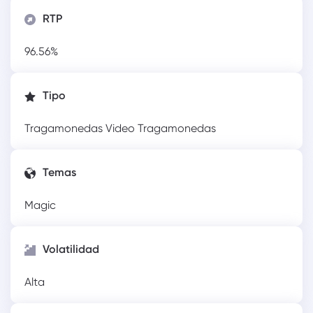
RTP
96.56%
Tipo
Tragamonedas
Video Tragamonedas
Temas
Magic
Volatilidad
Alta