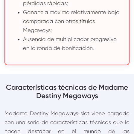
pérdidas rápidas;
Ganancia máxima relativamente baja
comparada con otros títulos
Megaways;
Ausencia de multiplicador progresivo
en la ronda de bonificación.
Características técnicas de Madame
Destiny Megaways
Madame Destiny Megaways slot viene cargado
con una serie de características técnicas que lo
hacen destacar en el mundo de las