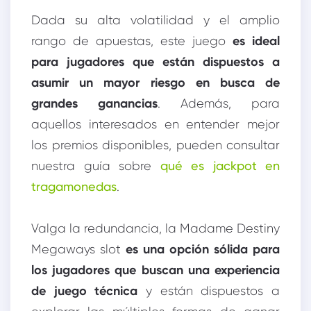
Dada su alta volatilidad y el amplio
es ideal
rango de apuestas, este juego
para jugadores que están dispuestos a
asumir un mayor riesgo en busca de
grandes ganancias
. Además, para
aquellos interesados en entender mejor
los premios disponibles, pueden consultar
qué es jackpot en
nuestra guía sobre
tragamonedas
.
Valga la redundancia, la Madame Destiny
es una opción sólida para
Megaways slot
los jugadores que buscan una experiencia
de juego técnica
y están dispuestos a