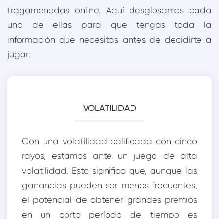
tragamonedas online. Aquí desglosamos cada
una de ellas para que tengas toda la
información que necesitas antes de decidirte a
jugar:
VOLATILIDAD
Con una volatilidad calificada con cinco
rayos, estamos ante un juego de alta
volatilidad. Esto significa que, aunque las
ganancias pueden ser menos frecuentes,
el potencial de obtener grandes premios
en un corto período de tiempo es