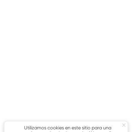
Utilizamos cookies en este sitio para una