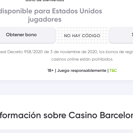
disponible para Estados Unidos
jugadores
Obtener bono
eal Decreto 958/2020 de 3 de noviembre de 2020, los bonos de regis
casinos online están prohibidos.
18+ | Juega responsablemente |
T&C
nformación sobre Casino Barcelo