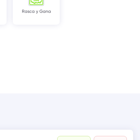
Rasca y Gana