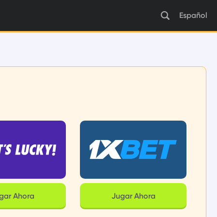
Español
gar Ahora
Jugar Ahora