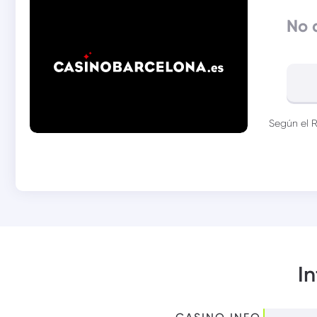
No 
Según el R
I