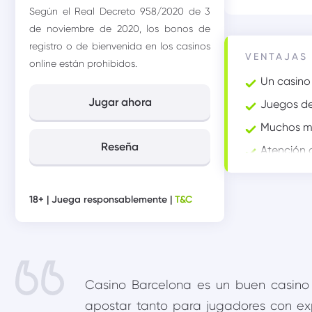
Según el Real Decreto 958/2020 de 3
de noviembre de 2020, los bonos de
registro o de bienvenida en los casinos
VENTAJAS
online están prohibidos.
Un casino
Jugar ahora
Juegos de
Muchos mé
Reseña
Atención a
Depósitos
18+ | Juega responsablemente |
T&C
Casino Barcelona es un buen casino
apostar tanto para jugadores con ex