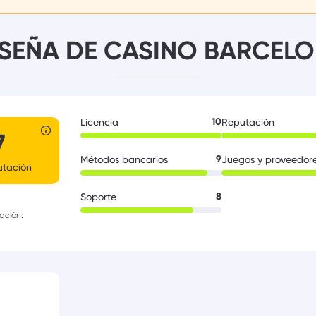
SEÑA DE CASINO BARCEL
10
Licencia
Reputación
7
here
Read
sinos.
9
Métodos bancarios
Juegos y proveedor
utación
8
Soporte
a
ación: