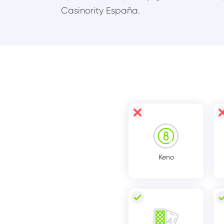
Casinority España.
Keno