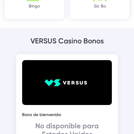
Bingo
Sic Bo
VERSUS Casino Bonos
Bono de bienvenida
No disponible para