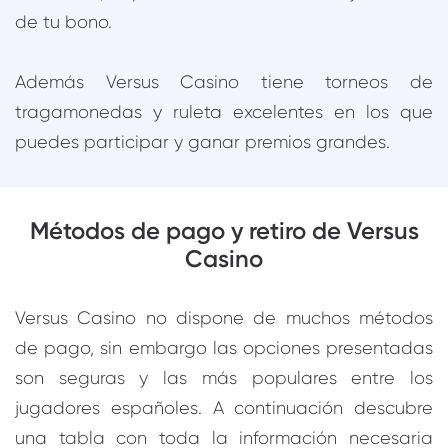
de tu bono.
Además Versus Casino tiene torneos de
tragamonedas y ruleta excelentes en los que
puedes participar y ganar premios grandes.
Métodos de pago y retiro de Versus
Casino
Versus Casino no dispone de muchos métodos
de pago, sin embargo las opciones presentadas
son seguras y las más populares entre los
jugadores españoles. A continuación descubre
una tabla con toda la información necesaria