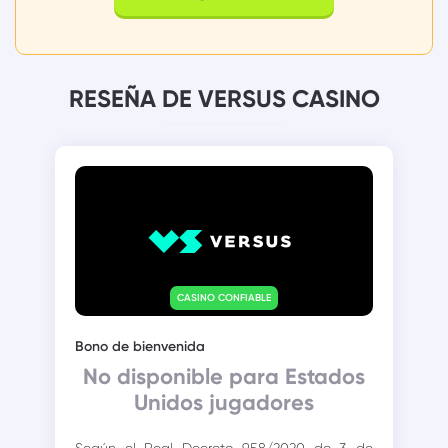
RESEÑA DE VERSUS CASINO
CASINO CONFIABLE
Bono de bienvenida
No disponible para Estados
Unidos jugadores