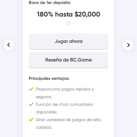
Bono de 1er depósito
180% hasta $20,000
Jugar ahora
Reseña de BC.Game
Principales ventajas:
Proporciona pagos rápidos y
seguros;
Función de chat comunitario
disponible;
Gran variedad de juegos de alta
calidad.