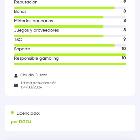
9
Reputación
8
Bonos
8
Métodos bancarios
8
Juegos y proveedores
9
T&C
10
Soporte
10
Responsible gambling
Claudio Cuesta
Última actualización:
04/03/2024
Licenciado:
por DGOJ