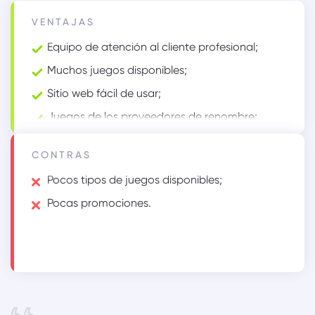
VENTAJAS
Equipo de atención al cliente profesional;
Muchos juegos disponibles;
Sitio web fácil de usar;
Juegos de los proveedores de renombre;
Licencia de DGOJ;
CONTRAS
Compatible con los dispositivos móviles.
Pocos tipos de juegos disponibles;
Pocas promociones.