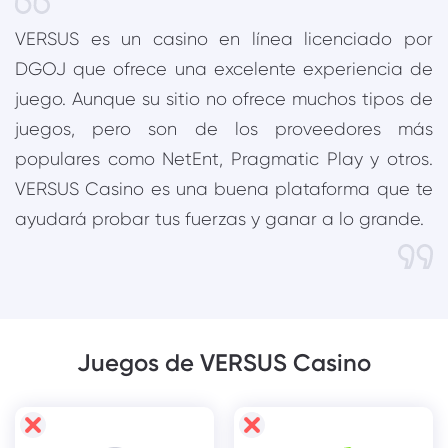
VERSUS es un casino en línea licenciado por
DGOJ que ofrece una excelente experiencia de
juego. Aunque su sitio no ofrece muchos tipos de
juegos, pero son de los proveedores más
populares como NetEnt, Pragmatic Play y otros.
VERSUS Casino es una buena plataforma que te
ayudará probar tus fuerzas y ganar a lo grande.
Juegos de VERSUS Casino