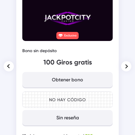
Exclusivo
Bono sin depósito
100 Giros gratis
Obtener bono
Sin reseña