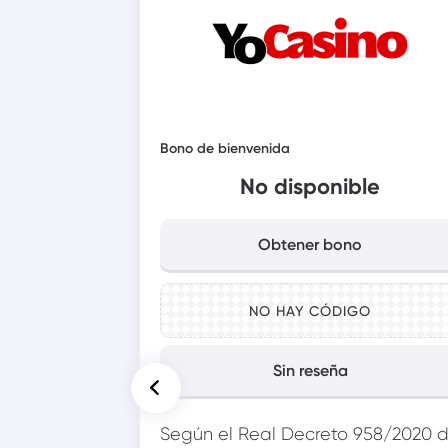
Bono de bienvenida
No disponible
Obtener bono
Sin reseña
y de
Según el Real Decreto 958/2020 