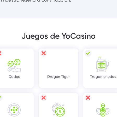
 nuestra reseña a continuación.
Juegos de YoCasino
Dados
Dragon Tiger
Tragamonedas