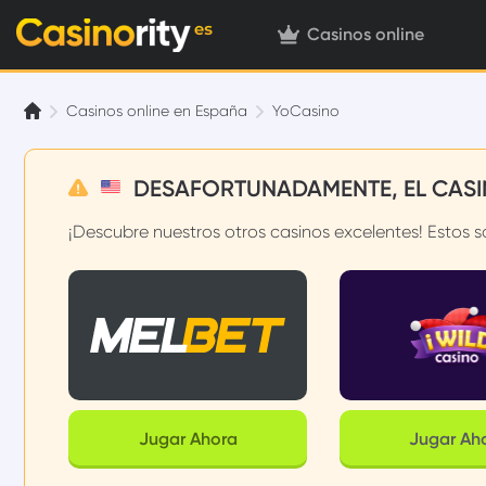
Casinos online
Casinos online en España
YoCasino
DESAFORTUNADAMENTE, EL CASI
¡Descubre nuestros otros casinos excelentes! Estos s
Jugar Ahora
Jugar Ah