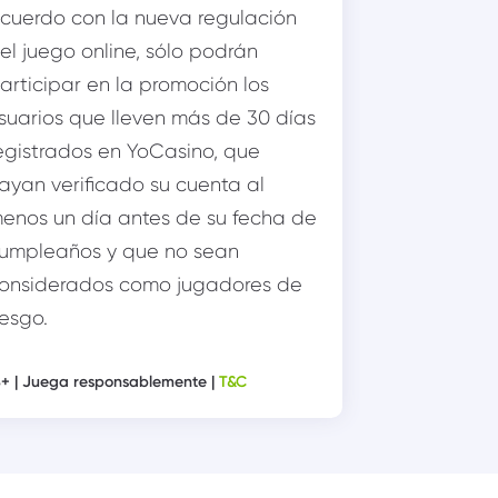
cuerdo con la nueva regulación
3 de noviem
el juego online, sólo podrán
de registro
articipar en la promoción los
casinos onl
suarios que lleven más de 30 días
18+ | Juega re
egistrados en YoCasino, que
ayan verificado su cuenta al
enos un día antes de su fecha de
umpleaños y que no sean
onsiderados como jugadores de
iesgo.
8+ | Juega responsablemente |
T&C