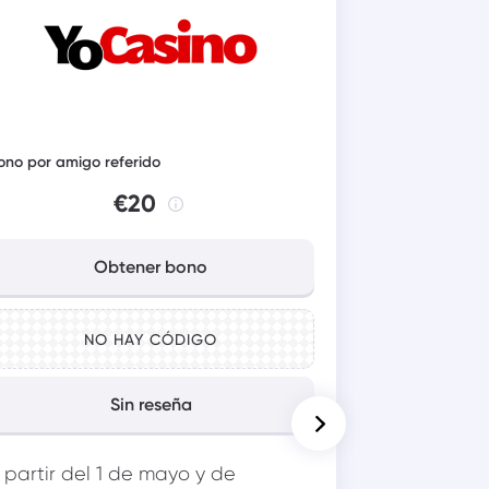
ono por amigo referido
Bono de bienv
€20
N
Obtener bono
Sin reseña
 partir del 1 de mayo y de
Según el R