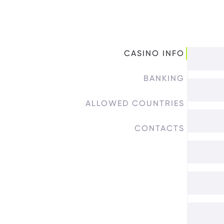
CASINO INFO
BANKING
ALLOWED COUNTRIES
CONTACTS