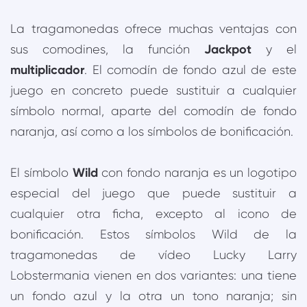
La tragamonedas ofrece muchas ventajas con
Jackpot
sus comodines, la función
y el
multiplicador
. El comodín de fondo azul de este
juego en concreto puede sustituir a cualquier
símbolo normal, aparte del comodín de fondo
naranja, así como a los símbolos de bonificación.
Wild
El símbolo
con fondo naranja es un logotipo
especial del juego que puede sustituir a
cualquier otra ficha, excepto al icono de
bonificación. Estos símbolos Wild de la
tragamonedas de vídeo Lucky Larry
Lobstermania vienen en dos variantes: una tiene
un fondo azul y la otra un tono naranja; sin