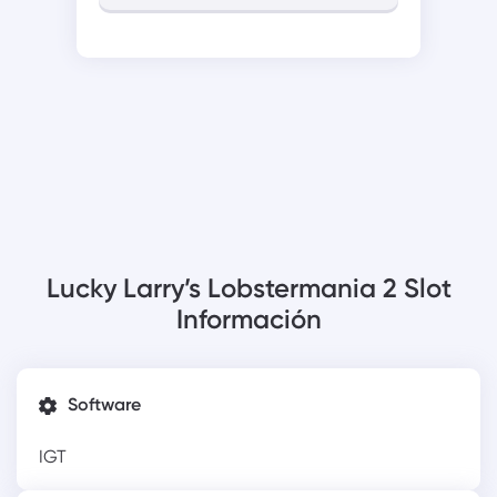
Lucky Larry’s Lobstermania 2 Slot
Información
Software
IGT