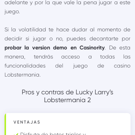
adelante y por la que vale la pena jugar a este
juego.
Si la volatilidad te hace dudar al momento de
decidir si jugar o no, puedes decantarte por
probar la version demo en Casinority
. De esta
manera, tendrás acceso a todas las
funcionalidades del juego de casino
Lobstermania.
Pros y contras de Lucky Larry’s
Lobstermania 2
VENTAJAS
Disfruta de botes triples y