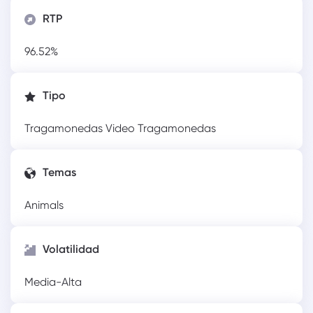
RTP
96.52%
Tipo
Tragamonedas
Video Tragamonedas
Temas
Animals
Volatilidad
Media-Alta