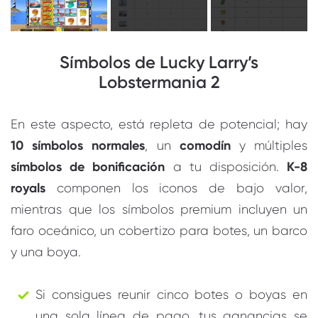
Símbolos de Lucky Larry’s
Lobstermania 2
En este aspecto, está repleta de potencial; hay
10 símbolos normales
comodín
, un
y múltiples
símbolos de bonificación
K-8
a tu disposición.
royals
componen los iconos de bajo valor,
mientras que los símbolos premium incluyen un
faro oceánico, un cobertizo para botes, un barco
y una boya.
Si consigues reunir cinco botes o boyas en
una sola línea de pago, tus ganancias se