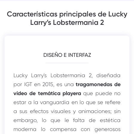
Características principales de Lucky
Larry’s Lobstermania 2
DISEÑO E INTERFAZ
Lucky Larry's Lobstermania 2, diseñada
tragamonedas de
por IGT en 2015, es una
vídeo de temática playera
que puede no
estar a la vanguardia en lo que se refiere
a sus efectos visuales y animaciones; sin
embargo, lo que le falta de estética
moderna lo compensa con generosos