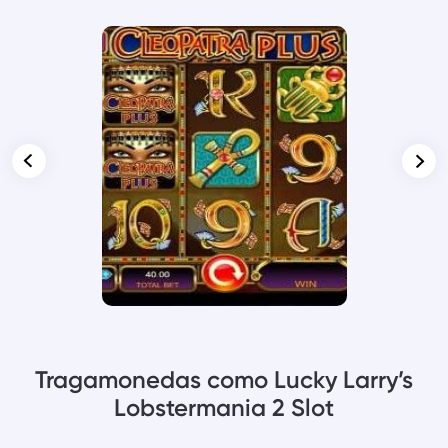
Tragamonedas como Lucky Larry’s
Lobstermania 2 Slot