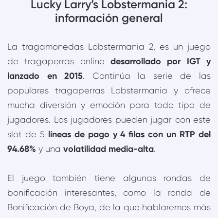
Lucky Larry’s Lobstermania 2:
información general
La tragamonedas Lobstermania 2, es un juego
desarrollado por IGT y
de tragaperras online
lanzado en 2015
. Continúa la serie de las
populares tragaperras Lobstermania y ofrece
mucha diversión y emoción para todo tipo de
jugadores. Los jugadores pueden jugar con este
líneas de pago y 4 filas con un RTP del
slot de 5
94.68%
volatilidad media-alta
y una
.
El juego también tiene algunas rondas de
bonificación interesantes, como la ronda de
Bonificación de Boya, de la que hablaremos más