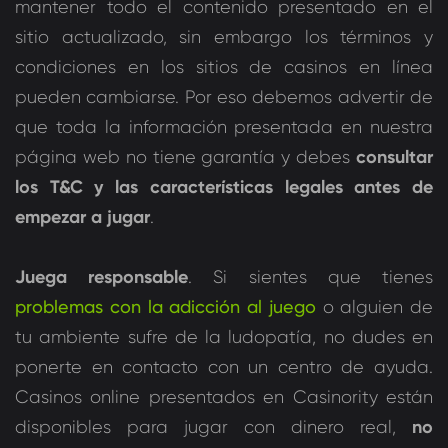
mantener todo el contenido presentado en el
sitio actualizado, sin embargo los términos y
condiciones en los sitios de casinos en línea
pueden cambiarse. Por eso debemos advertir de
que toda la información presentada en nuestra
consultar
página web no tiene garantía y debes
los T&C y las características legales antes de
empezar a jugar
.
Juega responsable
. Si sientes que tienes
problemas con la adicción al juego
o alguien de
tu ambiente sufre de la ludopatía, no dudes en
ponerte en contacto con un centro de ayuda.
Casinos online presentados en Casinority están
no
disponibles para jugar con dinero real,