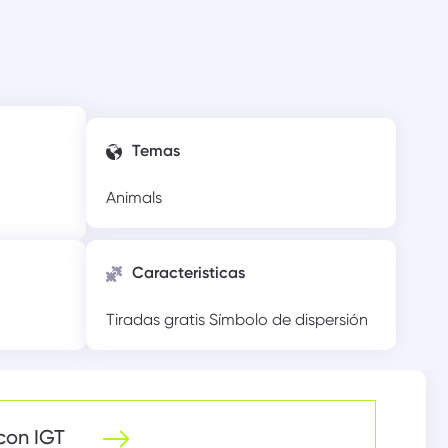
Temas
Animals
Caracteristicas
Tiradas gratis
Símbolo de dispersión
 con IGT