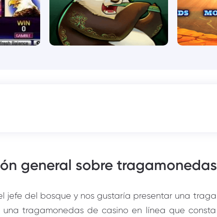
 tragamonedas Wolf Run
Wolf Run
ión general sobre tragamonedas
 Wolf Run
 Slot
l jefe del bosque y nos gustaría presentar una tra
es una tragamonedas de casino en línea que const