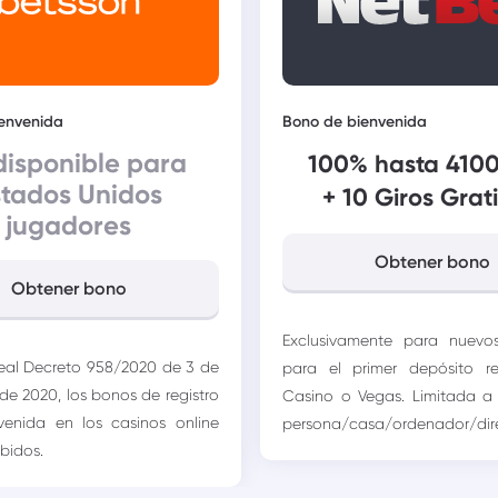
envenida
Bono de bienvenida
disponible para
100% hasta 410
stados Unidos
+ 10 Giros Grat
jugadores
Obtener bono
Obtener bono
Exclusivamente para nuevo
eal Decreto 958/2020 de 3 de
para el primer depósito r
de 2020, los bonos de registro
Casino o Vegas. Limitada a
enida en los casinos online
persona/casa/ordenador/dire
bidos.