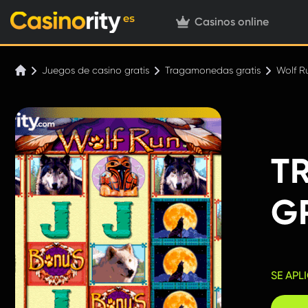
Casinos online
Juegos de casino gratis
Tragamonedas gratis
Wolf R
T
G
SE APL