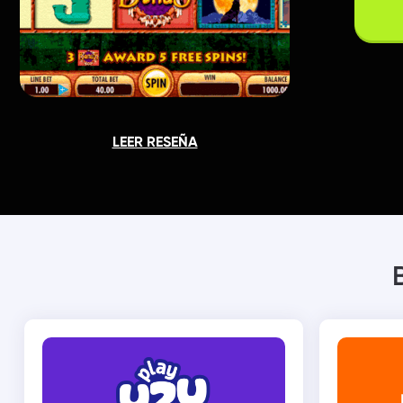
LEER RESEÑA