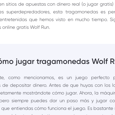
en sitios de apuestas con dinero real (o jugar gra
bles superdepredadores, esta tragamonedas es pe
ntretenidas que hemos visto en mucho tiempo. Sig
online gratis Wolf Run.
ómo jugar tragamonedas Wolf R
te, como mencionamos, es un juego perfecto p
 de depositar dinero. Antes de que huyas con los 
pletamente mostrándote cómo jugar. Ahora, la máqui
pero siempre puedes dar un paso más y jugar con
te que entiendas cómo funciona el juego. Es bastant