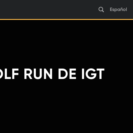
Español
F RUN DE IGT