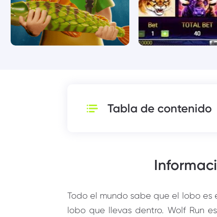
Tabla de contenido
Información general sobre
Cómo jugar tragamonedas 
Informac
Símbolos de tragamonedas
Características de Wolf Run
Todo el mundo sabe que el lobo es e
lobo que llevas dentro. Wolf Run 
RTP de Wolf Run