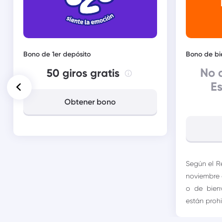
Bono de 1er depósito
Bono de bi
No 
50 giros gratis
E
Obtener bono
Según el R
noviembre 
o de bienv
están prohi