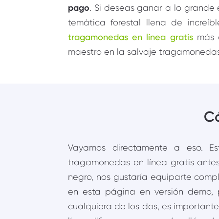
pago
. Si deseas ganar a lo grande 
Conclusiones
temática forestal llena de increí
Preguntas frecuentes
tragamonedas en línea gratis
más e
maestro en la salvaje tragamonedas 
C
Vayamos directamente a eso. Es
tragamonedas en línea gratis antes
negro, nos gustaría equiparte com
en esta página en versión demo, 
cualquiera de los dos, es importan