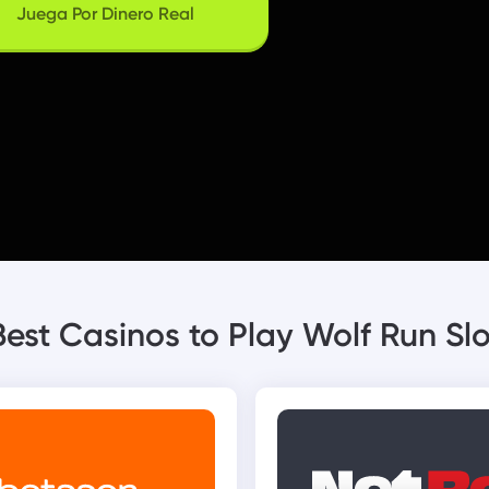
Juega Por Dinero Real
Best Casinos to Play Wolf Run Slo