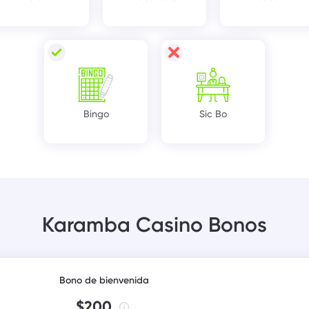
Bingo
Sic Bo
Karamba Casino Bonos
Bono de bienvenida
$200