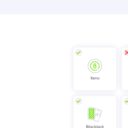
El sitio e
Muchas o
Keno
Blackjack