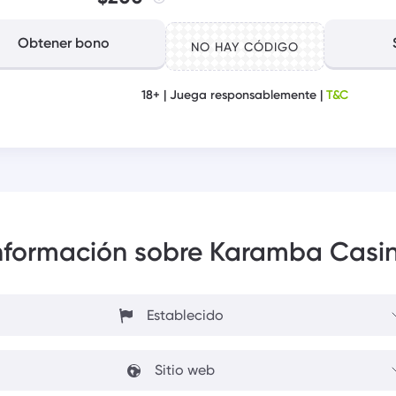
Obtener bono
18+ | Juega responsablemente |
T&C
nformación sobre Karamba Casi
Establecido
2005
Sitio web