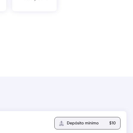
Depósito mínimo
$10