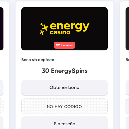
Exclusivo
Bono sin depósito
B
30 EnergySpins
Obtener bono
Sin reseña