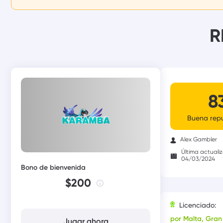
R
8
how we rate
online ca
Buena rep
Alex Gambler
Última actualiz
04/03/2024
Bono de bienvenida
$200
Licenciado:
por Malta, Gran
Jugar ahora