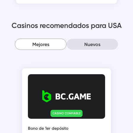
Evolution
Evoplay
Casinos recomendados para USA
Quickfire
Playtech
Mejores
Nuevos
Ezugi
Hot Rise Games
Rabcat
Fantasma
Petersons
Northern Lights Gaming
Relax Gaming
Games Inc
Fugaso
CASINO CONFIABLE
Gamevy
Bulletproof Games
Bono de 1er depósito
GameArt