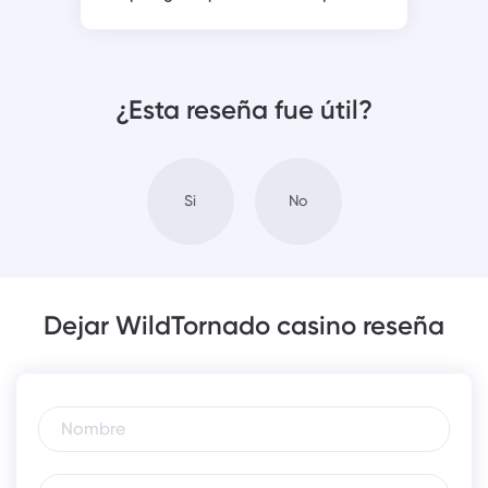
Print Studios
iSoftBet
Hacksaw Gaming
Yggdrasil
¿Esta reseña fue útil?
2By2
JFTW
4ThePlayer
Si
No
Retro Gaming
Lucky Streak
Amatic
Avatar UX
Dejar WildTornado casino reseña
Silverback
Microgaming
Belatra
Bang Bang Games