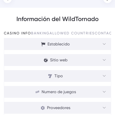
Información del WildTornado
CASINO INFO
BANKING
ALLOWED COUNTRIES
CONTACT
Establecido
2017
Sitio web
https://www.wildtornado.casino/es
Tipo
Móviles
Numero de juegos
En vivo
4000
Proveedores
Juego instantáneo