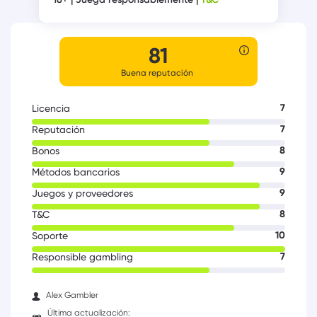
81
how we rate online casinos.
here
Read
Buena reputación
7
Licencia
7
Reputación
8
Bonos
9
Métodos bancarios
9
Juegos y proveedores
8
T&C
10
Soporte
7
Responsible gambling
Alex Gambler
Última actualización: