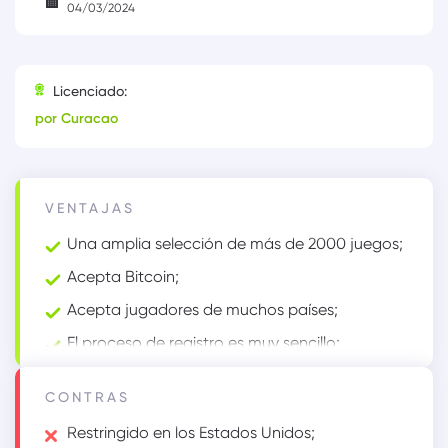
04/03/2024
Licenciado:
por Curacao
VENTAJAS
Una amplia selección de más de 2000 juegos;
Acepta Bitcoin;
Acepta jugadores de muchos países;
El proceso de registro es muy sencillo;
Un programa VIP gratificante;
CONTRAS
Diseño fácil de usar.
Restringido en los Estados Unidos;