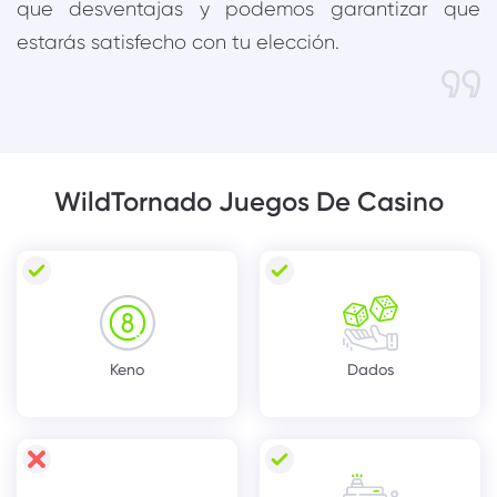
que desventajas y podemos garantizar que
estarás satisfecho con tu elección.
WildTornado Juegos De Casino
Keno
Dados