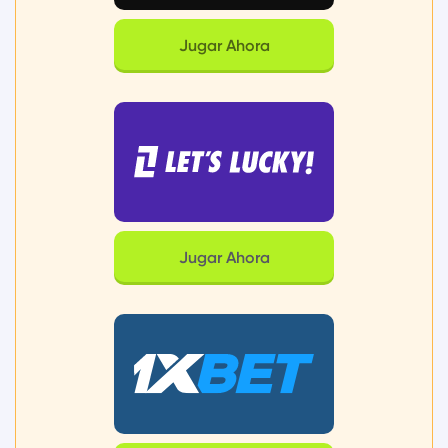
Jugar Ahora
Jugar Ahora