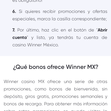
es obligatorio!
Si quieres recibir promociones y ofertas
especiales, marca la casilla correspondiente;
Abrir
Por último, haz clic en el botón de "
cuenta
" y listo, ya tendrás tu cuenta de
casino Winner México.
¿Qué bonos ofrece Winner MX?
Winner casino MX ofrece una serie de otras
promociones, como bonos de bienvenida, sin
depósito, giros gratis, promociones semanales y
bonos de recarga. Para obtener más información