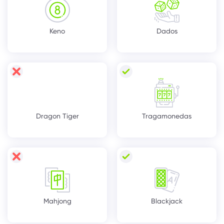
Keno
Dados
Dragon Tiger
Tragamonedas
Mahjong
Blackjack