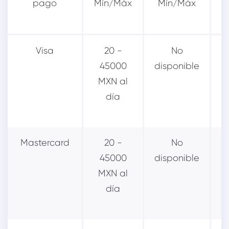
pago
Mín/Máx
Mín/Máx
Visa
20 -
No
45000
disponible
d
MXN al
día
Mastercard
20 -
No
45000
disponible
d
MXN al
día