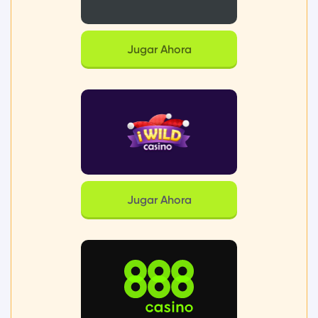
Jugar Ahora
Jugar Ahora