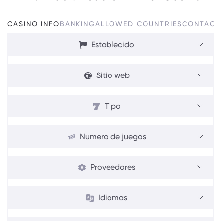
CASINO INFO
BANKING
ALLOWED COUNTRIES
CONTACT
Establecido
2020
Sitio web
https://www.winner.mx/
Tipo
Aplicaciones de casino
Numero de juegos
Dinero real
200+
Móviles
Proveedores
Depósito mínimo
Netent
Idiomas
Quickspin
En vivo
Español