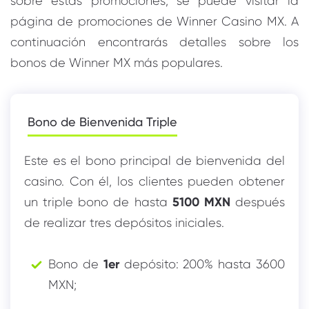
sobre estas promociones, se puede visitar la
página de promociones de Winner Casino MX. A
continuación encontrarás detalles sobre los
bonos de Winner MX más populares.
Bono de Bienvenida Triple
Este es el bono principal de bienvenida del
casino. Con él, los clientes pueden obtener
5100 MXN
un triple bono de hasta
después
de realizar tres depósitos iniciales.
1er
Bono de
depósito: 200% hasta 3600
MXN;