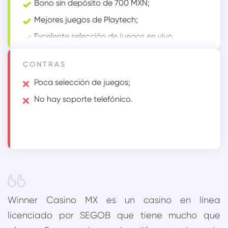
Bono sin depósito de 700 MXN;
Mejores juegos de Playtech;
Excelente selección de juegos en vivo.
CONTRAS
Poca selección de juegos;
No hay soporte telefónico.
Winner Casino MX es un casino en línea
licenciado por SEGOB que tiene mucho que