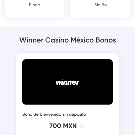
Bingo
Sic Bo
Winner Casino México Bonos
Bono de bienvenida sin depósito
700 MXN