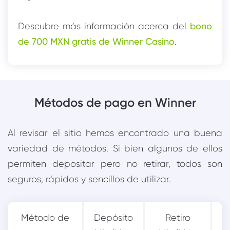
bono
Descubre más información acerca del
de 700 MXN gratis de Winner Casino
.
Métodos de pago en Winner
Al revisar el sitio hemos encontrado una buena
variedad de métodos. Si bien algunos de ellos
permiten depositar pero no retirar, todos son
seguros, rápidos y sencillos de utilizar.
Método de
Depósito
Retiro