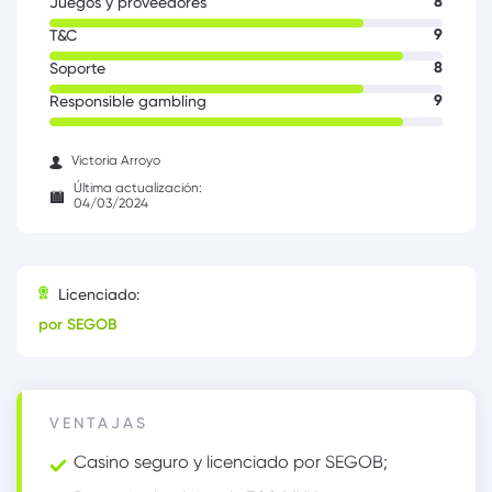
8
Juegos y proveedores
9
T&C
8
Soporte
9
Responsible gambling
Victoria Arroyo
Última actualización:
04/03/2024
Licenciado:
por SEGOB
VENTAJAS
Casino seguro y licenciado por SEGOB;